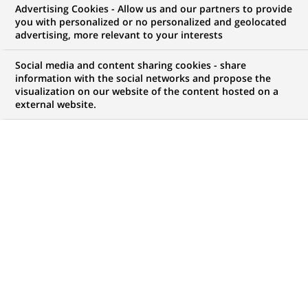
Advertising Cookies - Allow us and our partners to provide
NOUS RECHERCHONS UN
you with personalized or no personalized and geolocated
Recruitment
advertising, more relevant to your interests
Transversal Support
Social media and content sharing cookies - share
information with the social networks and propose the
visualization on our website of the content hosted on a
Trainee
external website.
CONTRAT
MARQUE
Stage (
Trainee /
Internship
)
HORAIRES
MÉTIER
Temps plein
Ressources Humaines
LOCALISATION
RÉFÉRENCE
(Ce
Lisbonne, Lisbonne,
123456789010118623
lien
Portugal