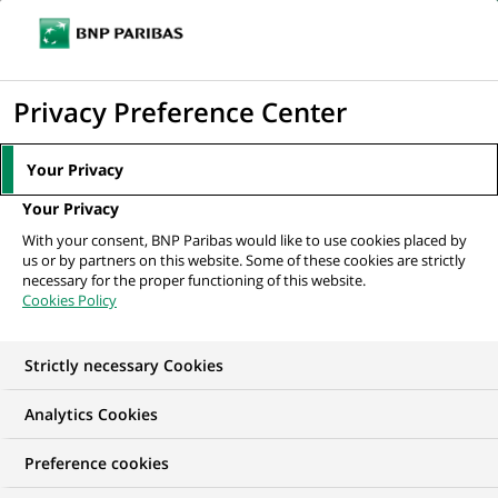
Ouvr
Cliquer
le
pour
men
de
Accueil
Nos offres d'emploi
Recruitment Transversal Support Trainee
afficher
Privacy Preference Center
navi
le
moteur
Your Privacy
de
Your Privacy
recherche
With your consent, BNP Paribas would like to use cookies placed by
us or by partners on this website. Some of these cookies are strictly
necessary for the proper functioning of this website.
Cookies Policy
Strictly necessary Cookies
Analytics Cookies
Preference cookies