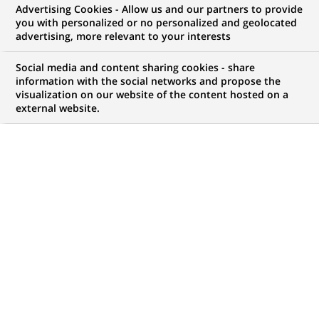
Advertising Cookies - Allow us and our partners to provide
you with personalized or no personalized and geolocated
advertising, more relevant to your interests
Mon espace candidat
Social media and content sharing cookies - share
information with the social networks and propose the
Suivre l'avancement de ma candidature,
visualization on our website of the content hosted on a
(Ce
transmettre des documents...
external website.
lien
s'ouvre
ACCÉDER À MON ESPACE
dans
un
nouvel
onglet)
762
762
OFFRES DANS
35
ZONES
offres
GÉOGRAPHIQUES
dans
35
zones
OFFRES EN FRANÇAIS UNIQUEMENT
géographiques