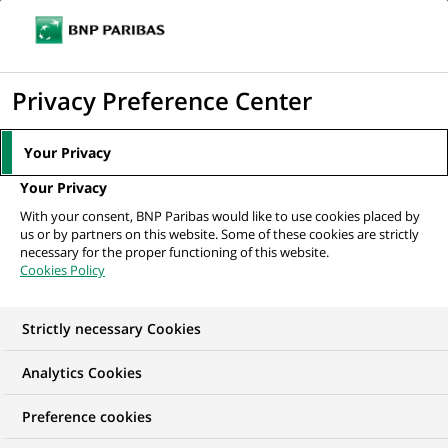
Ouvr
Cliquer
le
pour
men
de
Accueil
Nos offres d'emploi
afficher
Privacy Preference Center
navi
le
moteur
Your Privacy
de
Your Privacy
recherche
With your consent, BNP Paribas would like to use cookies placed by
us or by partners on this website. Some of these cookies are strictly
necessary for the proper functioning of this website.
Cookies Policy
Strictly necessary Cookies
NOS OFFRES D'EMPLOI EN
Analytics Cookies
Traitement des
Preference cookies
Opérations