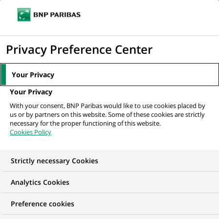
Ouvr
Cliquer
le
pour
men
de
Accueil
Nos offres d'emploi
Java Full Stack Developer
afficher
Privacy Preference Center
navi
le
moteur
Your Privacy
de
Your Privacy
recherche
With your consent, BNP Paribas would like to use cookies placed by
us or by partners on this website. Some of these cookies are strictly
necessary for the proper functioning of this website.
Cookies Policy
Strictly necessary Cookies
Analytics Cookies
Preference cookies