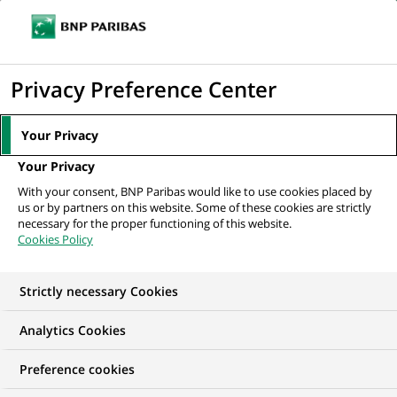
Ouvr
Cliquer
le
pour
men
de
Accueil
Nos offres d'emploi
Especialista Desarrollo de Datos
afficher
Privacy Preference Center
navi
le
moteur
Your Privacy
de
Your Privacy
recherche
With your consent, BNP Paribas would like to use cookies placed by
us or by partners on this website. Some of these cookies are strictly
necessary for the proper functioning of this website.
Cookies Policy
Strictly necessary Cookies
Analytics Cookies
Preference cookies