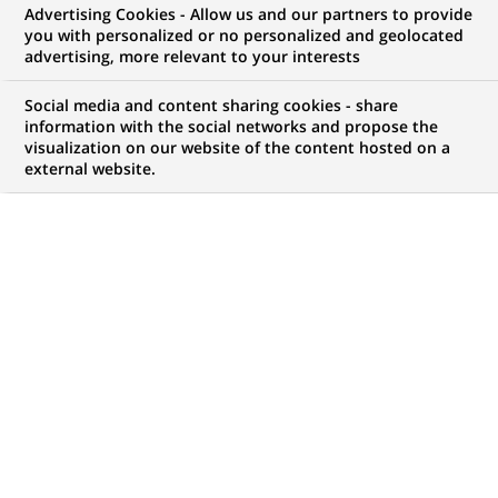
Advertising Cookies - Allow us and our partners to provide
NOUS RECHERCHONS UN
you with personalized or no personalized and geolocated
Especialista Desarrollo
advertising, more relevant to your interests
de Datos
Social media and content sharing cookies - share
information with the social networks and propose the
visualization on our website of the content hosted on a
external website.
CONTRAT
NIVEAU D'EXPÉRIENCE
CDI (
Permanent
)
Je suis expérimenté
MARQUE
HORAIRES
Temps plein
MÉTIER
LOCALISATION
(Ce
Transformation
Bogota, Andine,
lien
numérique & data
Colombie
s'ouvre
dans
RÉFÉRENCE