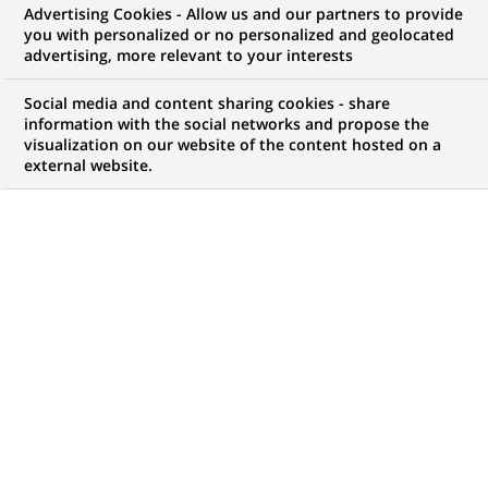
Advertising Cookies - Allow us and our partners to provide
you with personalized or no personalized and geolocated
advertising, more relevant to your interests
Mon espace candidat
Social media and content sharing cookies - share
information with the social networks and propose the
Suivre l'avancement de ma candidature,
visualization on our website of the content hosted on a
(Ce
transmettre des documents...
external website.
lien
s'ouvre
ACCÉDER À MON ESPACE
dans
un
nouvel
onglet)
762
762
OFFRES DANS
35
ZONES
offres
GÉOGRAPHIQUES
dans
35
zones
OFFRES EN FRANÇAIS UNIQUEMENT
géographiques