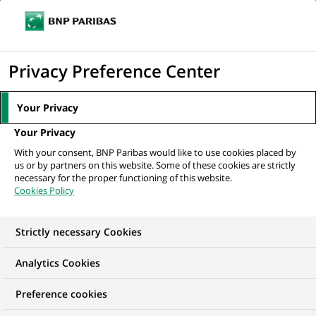
Ouvr
Cliquer
le
pour
men
de
Accueil
Nos offres d'emploi
afficher
Privacy Preference Center
navi
le
moteur
Your Privacy
de
Your Privacy
recherche
With your consent, BNP Paribas would like to use cookies placed by
us or by partners on this website. Some of these cookies are strictly
necessary for the proper functioning of this website.
Cookies Policy
Strictly necessary Cookies
NOS OFFRES D'EMPLOI EN
Analytics Cookies
Traitement des
Preference cookies
Opérations