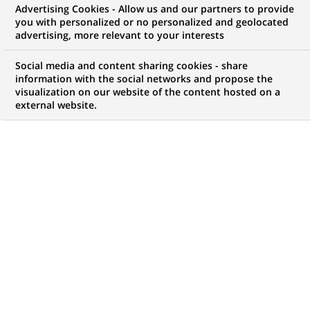
Advertising Cookies - Allow us and our partners to provide
you with personalized or no personalized and geolocated
advertising, more relevant to your interests
Mon espace candidat
Social media and content sharing cookies - share
information with the social networks and propose the
Suivre l'avancement de ma candidature,
visualization on our website of the content hosted on a
(Ce
transmettre des documents...
external website.
lien
s'ouvre
ACCÉDER À MON ESPACE
dans
un
nouvel
onglet)
1 055
1 055
OFFRES DANS
32
ZONES
offres
GÉOGRAPHIQUES
dans
32
zones
OFFRES EN FRANÇAIS UNIQUEMENT
géographiques