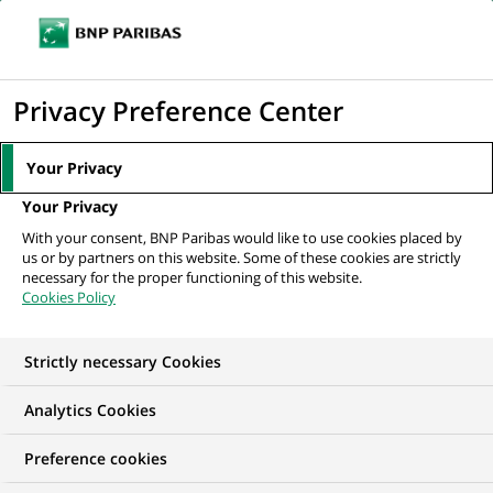
Ouvr
Cliquer
le
pour
men
de
Accueil
Nos offres d'emploi
afficher
Privacy Preference Center
navi
le
moteur
Your Privacy
de
Your Privacy
recherche
With your consent, BNP Paribas would like to use cookies placed by
us or by partners on this website. Some of these cookies are strictly
necessary for the proper functioning of this website.
Cookies Policy
Strictly necessary Cookies
NOS OFFRES D'EMPLOI EN
Analytics Cookies
Développement
Preference cookies
commercial