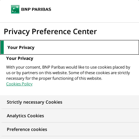
Ouvr
Cliquer
le
pour
men
de
Accueil
Nos offres d'emploi
Doradczyni / Doradca Klientów (Centrum
afficher
Privacy Preference Center
navi
Klienta bezkasowe)
le
moteur
Your Privacy
de
Your Privacy
recherche
With your consent, BNP Paribas would like to use cookies placed by
us or by partners on this website. Some of these cookies are strictly
necessary for the proper functioning of this website.
Cookies Policy
Strictly necessary Cookies
Analytics Cookies
Preference cookies