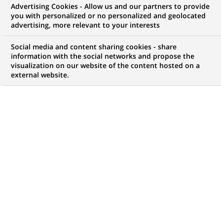
Advertising Cookies - Allow us and our partners to provide
you with personalized or no personalized and geolocated
NOUS RECHERCHONS UN
advertising, more relevant to your interests
Doradczyni / Doradca
Social media and content sharing cookies - share
Klientów (Centrum
information with the social networks and propose the
visualization on our website of the content hosted on a
external website.
Klienta bezkasowe)
CONTRAT
MARQUE
CDD (
Fixed Term
Contract
)
HORAIRES
MÉTIER
Temps plein
Développement
commercial
LOCALISATION
RÉFÉRENCE