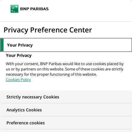
Ouvr
Cliquer
le
pour
men
de
Accueil
Nos offres d'emploi
afficher
Privacy Preference Center
navi
le
moteur
Your Privacy
de
Your Privacy
recherche
With your consent, BNP Paribas would like to use cookies placed by
us or by partners on this website. Some of these cookies are strictly
necessary for the proper functioning of this website.
Cookies Policy
Strictly necessary Cookies
NOS OFFRES D'EMPLOI EN
Analytics Cookies
Développement
Preference cookies
commercial