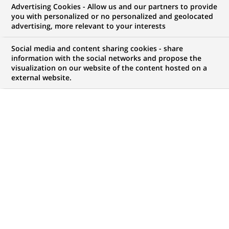
Advertising Cookies - Allow us and our partners to provide
you with personalized or no personalized and geolocated
advertising, more relevant to your interests
Mon espace candidat
Social media and content sharing cookies - share
information with the social networks and propose the
Suivre l'avancement de ma candidature,
visualization on our website of the content hosted on a
(Ce
transmettre des documents...
external website.
lien
s'ouvre
ACCÉDER À MON ESPACE
dans
un
nouvel
onglet)
1 047
1 047
OFFRES DANS
32
ZONES
offres
GÉOGRAPHIQUES
dans
32
zones
OFFRES EN FRANÇAIS UNIQUEMENT
géographiques