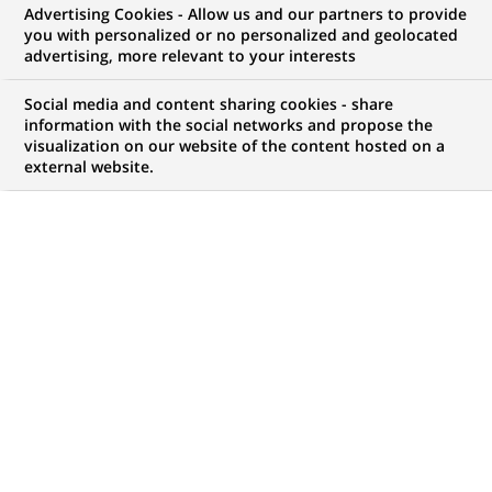
Advertising Cookies - Allow us and our partners to provide
NOUS RECHERCHONS UN
you with personalized or no personalized and geolocated
Camunda Developer
advertising, more relevant to your interests
Social media and content sharing cookies - share
information with the social networks and propose the
visualization on our website of the content hosted on a
CONTRAT
MARQUE
external website.
CDI (
Permanent
)
HORAIRES
NIVEAU D'ÉTUDES
Temps plein
Niveau BAC+2/3
MÉTIER
LOCALISATION
(Ce
Informatique
Chennai, Tamil Nadu,
lien
Inde
s'ouvre
dans
RÉFÉRENCE
un
123456789010114782
nouvel