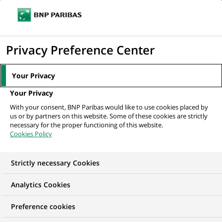
Ouvr
Cliquer
le
pour
men
de
Accueil
Nos offres d'emploi
Camunda Developer
afficher
Privacy Preference Center
navi
le
moteur
Your Privacy
de
Your Privacy
recherche
With your consent, BNP Paribas would like to use cookies placed by
us or by partners on this website. Some of these cookies are strictly
necessary for the proper functioning of this website.
Cookies Policy
Strictly necessary Cookies
Analytics Cookies
Preference cookies