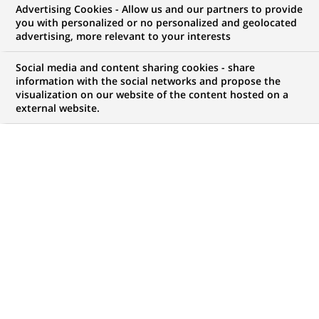
Advertising Cookies - Allow us and our partners to provide
you with personalized or no personalized and geolocated
NOUS RECHERCHONS UN
advertising, more relevant to your interests
BNP Paribas Corporate
Social media and content sharing cookies - share
& Institutional Banking
information with the social networks and propose the
visualization on our website of the content hosted on a
external website.
- Securities Services -
Institutional Sales
Director – Italy
CONTRAT
MARQUE
CDI (
Permanent
)
HORAIRES
MÉTIER