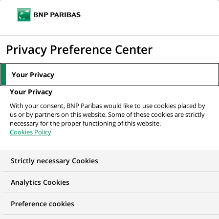
Ouvr
Cliquer
le
pour
men
de
Accueil
Nos offres d'emploi
BNP Paribas Corporate & Institutional
afficher
Privacy Preference Center
navi
Banking - Securities...
le
moteur
Your Privacy
de
Your Privacy
recherche
With your consent, BNP Paribas would like to use cookies placed by
us or by partners on this website. Some of these cookies are strictly
necessary for the proper functioning of this website.
Cookies Policy
Strictly necessary Cookies
Analytics Cookies
Preference cookies