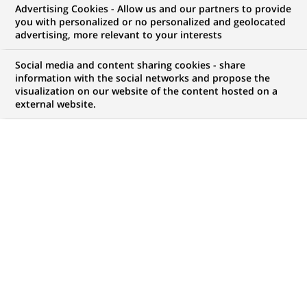
Advertising Cookies - Allow us and our partners to provide
you with personalized or no personalized and geolocated
Mon espace candidat
advertising, more relevant to your interests
Suivre l'avancement de ma candidature,
Social media and content sharing cookies - share
(Ce
transmettre des documents...
information with the social networks and propose the
lien
visualization on our website of the content hosted on a
s'ouvre
external website.
ACCÉDER À MON ESPACE
dans
un
nouvel
onglet)
820
820
OFFRES DANS
28
ZONES
offres
GÉOGRAPHIQUES
dans
28
zones
OFFRES EN FRANÇAIS UNIQUEMENT
géographiques