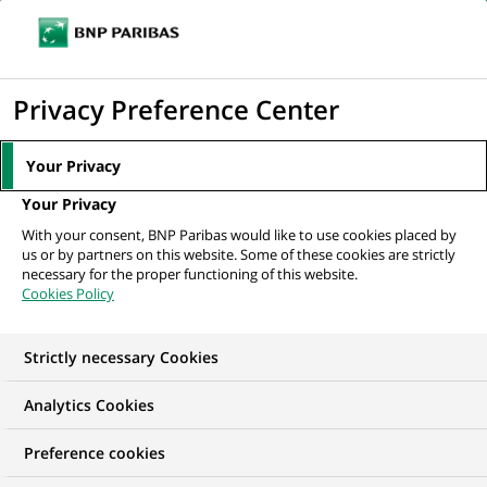
Ouvr
Cliquer
le
pour
men
de
Accueil
Nos offres d'emploi
afficher
Privacy Preference Center
navi
le
moteur
Your Privacy
de
Your Privacy
recherche
With your consent, BNP Paribas would like to use cookies placed by
us or by partners on this website. Some of these cookies are strictly
necessary for the proper functioning of this website.
Cookies Policy
Strictly necessary Cookies
NOS OFFRES D'EMPLOI EN
Analytics Cookies
Informatique
Preference cookies