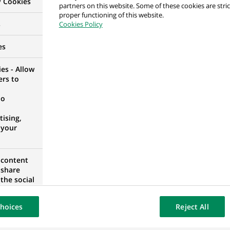
y Cookies
partners on this website. Some of these cookies are stric
proper functioning of this website.
s
Cookies Policy
ers) Office Management - Hannover
EMAGNE
es
es - Allow
ers to
no
ta – Addetto Treasury (stage)
ising,
 your
 content
 share
Markets - Debt Markets
the social
opose the
our website
hoices
Reject All
osted on a