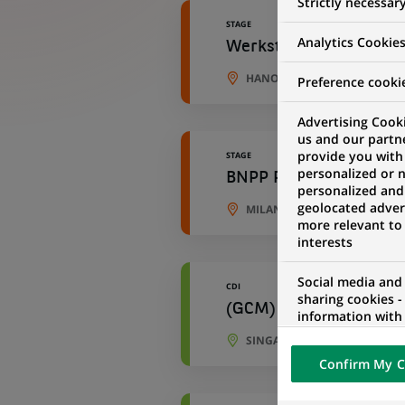
Strictly necessar
STAGE
Analytics Cookie
Werkstudent (all gend
HANOVRE, BASSE-SAXE, ALL
Preference cooki
Advertising Cooki
us and our partn
provide you with
STAGE
personalized or 
BNPP Paribas Cardif Vi
personalized and
geolocated advert
MILAN, LOMBARDIE, ITALIE
more relevant to
interests
Social media and
CDI
sharing cookies -
(GCM) - Loan Capital 
information with 
networks and pr
SINGAPOUR, SINGAPOUR
visualization on 
Confirm My C
of the content h
external website.