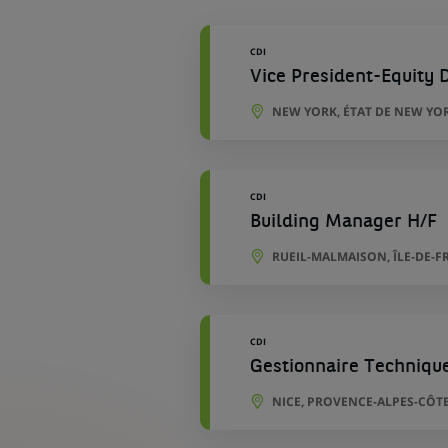
géographiques
CDI
Vice President-Equity D
NEW YORK, ÉTAT DE NEW YOR
CDI
Building Manager H/F
RUEIL-MALMAISON, ÎLE-DE-F
CDI
Gestionnaire Techniqu
NICE, PROVENCE-ALPES-CÔTE