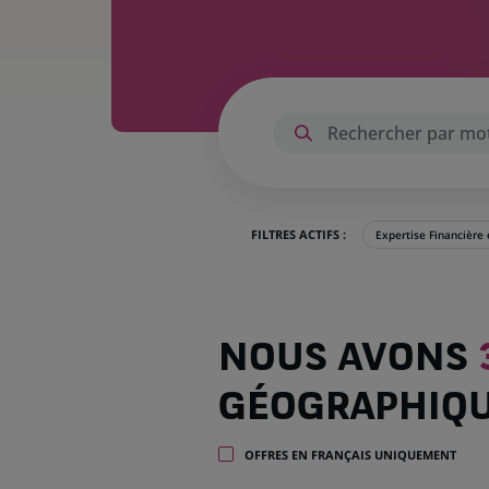
FILTRES ACTIFS :
Expertise Financière
Nous
NOUS AVONS
avons
380
GÉOGRAPHIQ
offres
dans
32
OFFRES EN FRANÇAIS UNIQUEMENT
zones