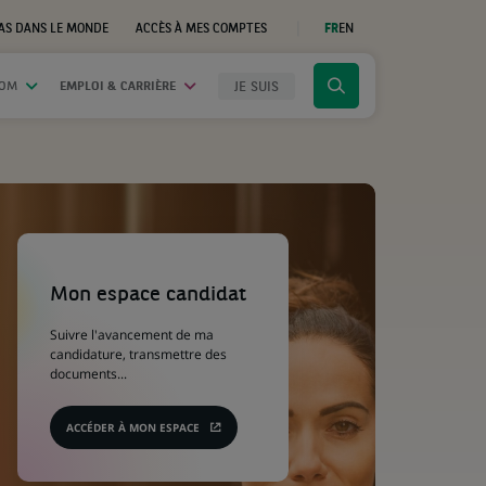
AS DANS LE MONDE
ACCÈS À MES COMPTES
FR
EN
(CE
LIEN
S'OUVRE
DANS
JE SUIS
OOM
EMPLOI & CARRIÈRE
Cliquer
UN
NOUVEL
pour
ONGLET)
afficher
le
moteur
de
recherche
(Ce
lien
s'ouvre
Mon espace candidat
dans
un
Suivre l'avancement de ma
nouvel
candidature, transmettre des
onglet)
documents...
ACCÉDER À MON ESPACE