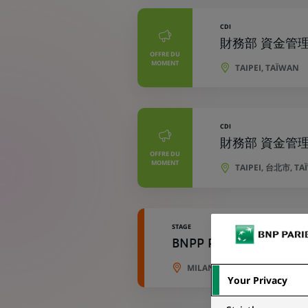
CDI
財務部 資金管理專員 
OFFRE DU
MOMENT
TAIPEI, TAÏWAN
CDI
財務部 資金管理專員 
OFFRE DU
MOMENT
TAIPEI, 台北市, T
STAGE
BNPP Paribas Cardif Vi
MILAN, LOMBARDIE, ITALIE
Your Privacy