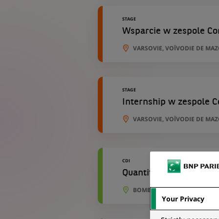
STAGE
Wsparcie w zespole Co
VARSOVIE, VOÏVODIE DE MA
STAGE
Internship w zespole 
VARSOVIE, VOÏVODIE DE MA
CDI
Quantitative Valuation
BOMBAY, MAHARASHTRA, IN
Your Privacy