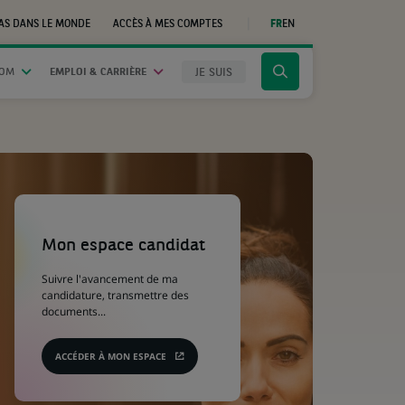
AS DANS LE MONDE
ACCÈS À MES COMPTES
FR
EN
(CE
LIEN
S'OUVRE
DANS
JE SUIS
OOM
EMPLOI & CARRIÈRE
Cliquer
UN
NOUVEL
pour
ONGLET)
afficher
le
moteur
de
recherche
(Ce
lien
s'ouvre
Mon espace candidat
dans
un
Suivre l'avancement de ma
nouvel
candidature, transmettre des
onglet)
documents...
ACCÉDER À MON ESPACE