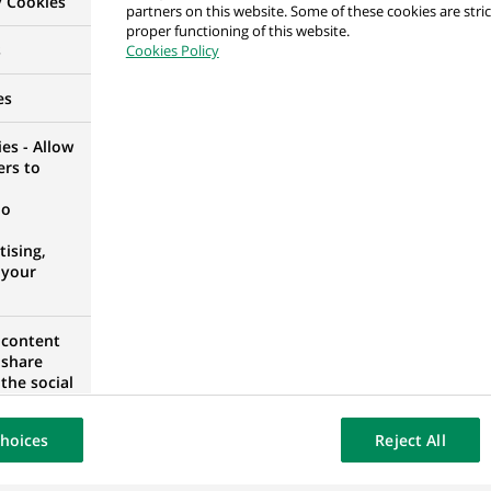
y Cookies
partners on this website. Some of these cookies are stric
proper functioning of this website.
s
Cookies Policy
Securitisation - Vice President
ADRID, ESPAGNE
es
es - Allow
ers to
no
nior Officer
ising,
UGAL
 your
 content
 share
the social
opose the
UGAL
our website
hoices
Reject All
osted on a