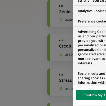
Strictly necessar
CDI
Analytics Cookie
Senior Credit Officer – 
MADRID, COMMUNAUTÉ DE M
Preference cooki
Advertising Cooki
us and our partn
provide you with
CDI
personalized or 
Credit Data Integrity Se
personalized and
geolocated advert
LISBONNE, LISBONNE, PORT
more relevant to
interests
Social media and
CDI
sharing cookies -
Stress Testing Analyst
information with 
networks and pr
LISBONNE, LISBONNE, PORT
visualization on 
Confirm My C
of the content h
external website.