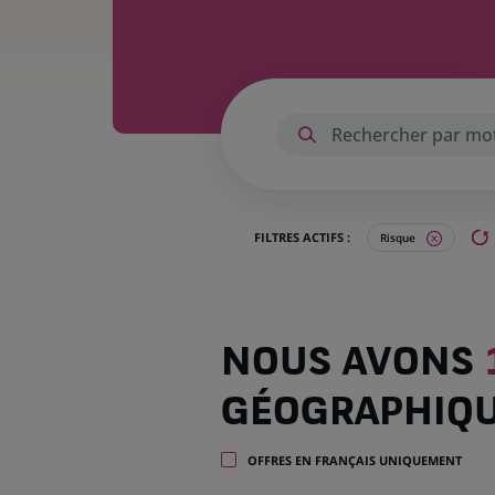
FILTRES ACTIFS :
Risque
Nous
NOUS AVONS
avons
143
GÉOGRAPHIQ
offres
dans
26
OFFRES EN FRANÇAIS UNIQUEMENT
zones