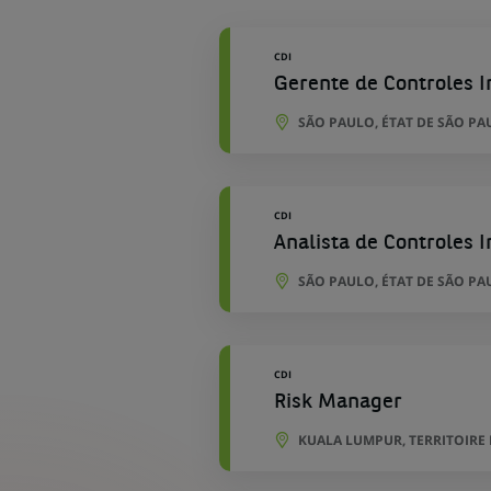
géographiques
CDI
Gerente de Controles I
SÃO PAULO, ÉTAT DE SÃO PAU
CDI
Analista de Controles I
SÃO PAULO, ÉTAT DE SÃO PAU
CDI
Risk Manager
KUALA LUMPUR, TERRITOIRE 