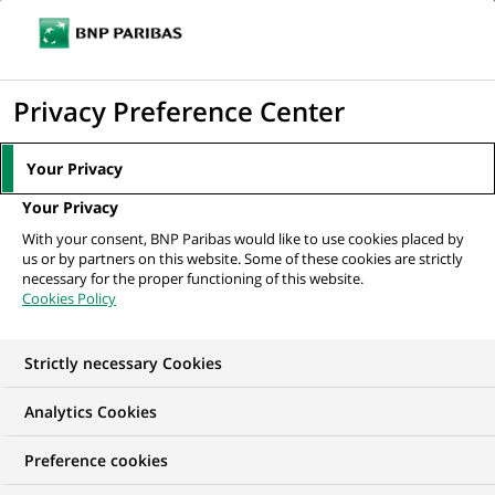
Ouvr
Cliquer
le
pour
men
de
Accueil
Nos offres d'emploi
Associate - Asset Management Data
afficher
Privacy Preference Center
navi
Services
le
moteur
Your Privacy
de
Your Privacy
recherche
With your consent, BNP Paribas would like to use cookies placed by
us or by partners on this website. Some of these cookies are strictly
necessary for the proper functioning of this website.
Cookies Policy
Strictly necessary Cookies
Analytics Cookies
Preference cookies