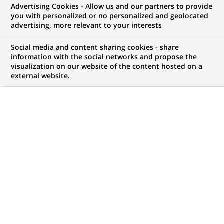
Advertising Cookies - Allow us and our partners to provide
you with personalized or no personalized and geolocated
NOUS RECHERCHONS UN
advertising, more relevant to your interests
Associate - Asset
Social media and content sharing cookies - share
Management Data
information with the social networks and propose the
visualization on our website of the content hosted on a
external website.
Services
CONTRAT
MARQUE
CDI (
Permanent
)
HORAIRES
MÉTIER
Temps plein
Traitement des
Opérations
LOCALISATION
RÉFÉRENCE