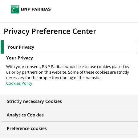
Ouvr
Cliquer
le
pour
men
de
Accueil
Nos offres d'emploi
afficher
Privacy Preference Center
navi
le
moteur
Your Privacy
de
Your Privacy
recherche
With your consent, BNP Paribas would like to use cookies placed by
us or by partners on this website. Some of these cookies are strictly
necessary for the proper functioning of this website.
Cookies Policy
Strictly necessary Cookies
NOS OFFRES D'EMPLOI EN
Analytics Cookies
Traitement des
Preference cookies
Opérations