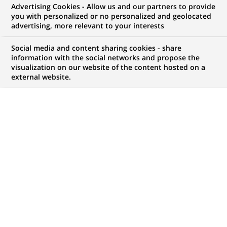
Advertising Cookies - Allow us and our partners to provide
you with personalized or no personalized and geolocated
advertising, more relevant to your interests
Mon espace candidat
Social media and content sharing cookies - share
information with the social networks and propose the
Suivre l'avancement de ma candidature,
visualization on our website of the content hosted on a
(Ce
transmettre des documents...
external website.
lien
s'ouvre
ACCÉDER À MON ESPACE
dans
un
nouvel
onglet)
772
772
OFFRES DANS
35
ZONES
offres
GÉOGRAPHIQUES
dans
35
zones
OFFRES EN FRANÇAIS UNIQUEMENT
géographiques