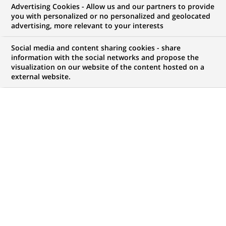
Advertising Cookies - Allow us and our partners to provide
NOUS RECHERCHONS UN
you with personalized or no personalized and geolocated
Assistant Manager -
advertising, more relevant to your interests
EQD Settlement
Social media and content sharing cookies - share
information with the social networks and propose the
visualization on our website of the content hosted on a
external website.
CONTRAT
MARQUE
CDI (
Permanent
)
HORAIRES
NIVEAU D'ÉTUDES
Temps plein
Niveau BAC+2/3
MÉTIER
LOCALISATION
(Ce
Traitement des
Bombay, Maharashtra,
lien
Opérations
Inde
s'ouvre
dans
RÉFÉRENCE