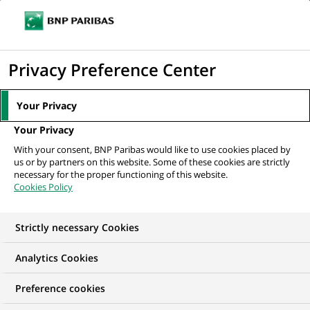
Ouvr
Cliquer
le
pour
men
de
Accueil
Nos offres d'emploi
Assistant Manager - EQD Settlement
afficher
Privacy Preference Center
navi
le
moteur
Your Privacy
de
Your Privacy
recherche
With your consent, BNP Paribas would like to use cookies placed by
us or by partners on this website. Some of these cookies are strictly
necessary for the proper functioning of this website.
Cookies Policy
Strictly necessary Cookies
Analytics Cookies
Preference cookies