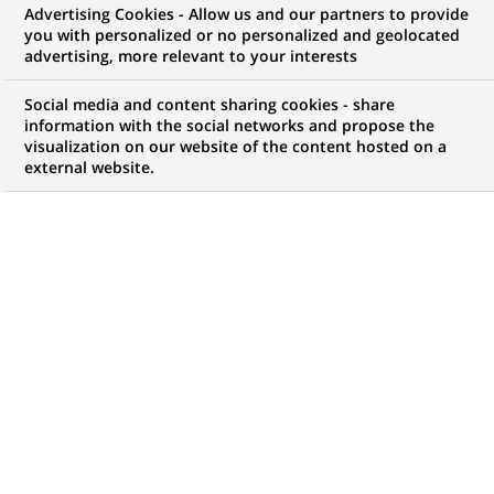
Advertising Cookies - Allow us and our partners to provide
you with personalized or no personalized and geolocated
advertising, more relevant to your interests
Mon espace candidat
Social media and content sharing cookies - share
information with the social networks and propose the
Suivre l'avancement de ma candidature,
visualization on our website of the content hosted on a
(Ce
transmettre des documents...
external website.
lien
s'ouvre
ACCÉDER À MON ESPACE
dans
un
nouvel
onglet)
738
738
OFFRES DANS
35
ZONES
offres
GÉOGRAPHIQUES
dans
35
zones
OFFRES EN FRANÇAIS UNIQUEMENT
géographiques