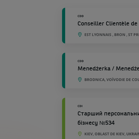
géographiques
CDD
Conseiller Clientèle de 
EST LYONNAIS , BRON , ST P
CDD
Menedżerka / Menedżer ​
BRODNICA, VOÏVODIE DE CO
CDI
Старший персональний
бізнесу №534
KIEV, OBLAST DE KIEV, UKRAI