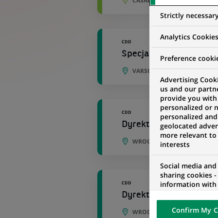
CASABLANCA, CASABLANCA-S
Strictly necessar
Analytics Cookie
CDD
Specjalistka/Specjalis
Preference cooki
VARSOVIE, SILÉSIE, POLOGNE
Advertising Cooki
us and our partn
provide you with
personalized or 
CDD
personalized and
Dyrektorka/Dyrektor ds
geolocated advert
more relevant to
WROCŁAW, VOÏVODIE DE BAS
interests
Social media and
sharing cookies -
CDD
information with 
networks and pr
Dyrektorka/Dyrektor ds
visualization on 
Confirm My C
of the content h
WROCŁAW, VOÏVODIE DE BAS