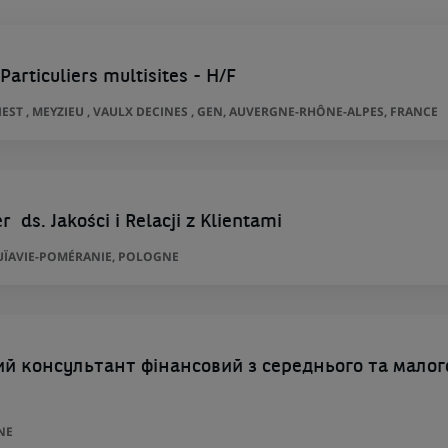
Particuliers multisites - H/F
RIEST , MEYZIEU , VAULX DECINES , GEN, AUVERGNE-RHÔNE-ALPES, FRANCE
 ds. Jakości i Relacji z Klientami
UÏAVIE-POMÉRANIE, POLOGNE
 консультант фінансовий з середнього та малог
NE