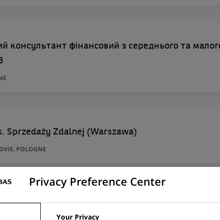
 консультант фінансовий з середнього та малог
3
NE
s. Sprzedaży Zdalnej (Warszawa)
ZOVIE, POLOGNE
Privacy Preference Center
E ENTREPRISE
Your Privacy