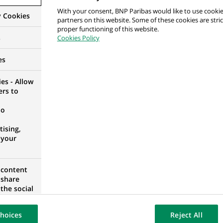
ETTAT, MAROC
With your consent, BNP Paribas would like to use cookie
y Cookies
partners on this website. Some of these cookies are stric
proper functioning of this website.
s
Cookies Policy
ta ds. Wsparcia Klienta w Kanałach Zdalnych
es
es - Allow
ers to
no
. Klientów Strategicznych
ising,
 your
SE-SILÉSIE, POLOGNE
 content
 share
the social
opose the
. Klientów Strategicznych
our website
hoices
Reject All
osted on a
SE-SILÉSIE, POLOGNE