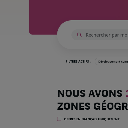
FILTRES ACTIFS :
Développement comm
Nous
NOUS AVONS
avons
1 047
ZONES GÉOGR
offres
dans
32
OFFRES EN FRANÇAIS UNIQUEMENT
zones