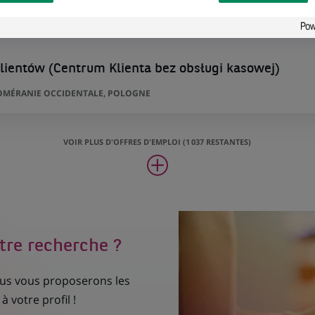
lientów (Centrum Klienta bez obsługi kasowej)
POMÉRANIE OCCIDENTALE, POLOGNE
VOIR PLUS D'OFFRES D'EMPLOI (1 037 RESTANTES)
tre recherche ?
nous vous proposerons les
à votre profil !