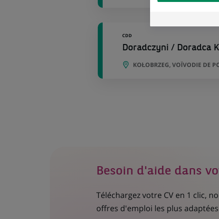
external website.
CDD
Doradczyni / Doradca K
KOŁOBRZEG, VOÏVODIE DE 
Besoin d'aide dans vo
Téléchargez votre CV en 1 clic, 
offres d'emploi les plus adaptées 