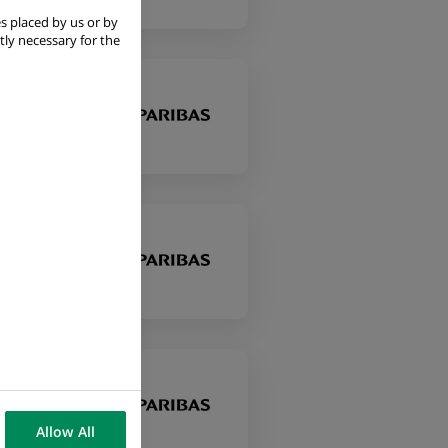
s placed by us or by
tly necessary for the
Allow All