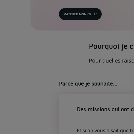
MATCHER MON CV
(CE
LIEN
S'OUVRE
DANS
UN
NOUVEL
ONGLET)
Pourquoi je 
Pour quelles raiso
Parce que je souhaite...
Des missions qui ont 
Et si on vous disait que t