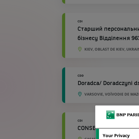
CDI
Старший персональний
бізнесу Відділення 96
KIEV, OBLAST DE KIEV, UKRAI
CDD
Doradca/ Doradczyni d
VARSOVIE, VOÏVODIE DE MA
CDI
CONSEILLER CLIENTEL
Your Privacy