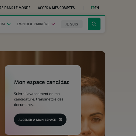
AS DANS LE MONDE
ACCÈS À MES COMPTES
FR
EN
(CE
LIEN
S'OUVRE
DANS
JE SUIS
OOM
EMPLOI & CARRIÈRE
Cliquer
UN
NOUVEL
pour
ONGLET)
afficher
le
moteur
de
recherche
(Ce
lien
s'ouvre
Mon espace candidat
dans
un
Suivre l'avancement de ma
nouvel
candidature, transmettre des
onglet)
documents...
ACCÉDER À MON ESPACE