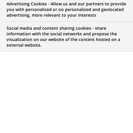
Advertising Cookies - Allow us and our partners to provide
you with personalized or no personalized and geolocated
advertising, more relevant to your interests
Mon espace candidat
Social media and content sharing cookies - share
information with the social networks and propose the
Suivre l'avancement de ma candidature,
visualization on our website of the content hosted on a
(Ce
transmettre des documents...
external website.
lien
s'ouvre
ACCÉDER À MON ESPACE
dans
un
nouvel
onglet)
775
775
OFFRES DANS
35
ZONES
offres
GÉOGRAPHIQUES
dans
35
zones
OFFRES EN FRANÇAIS UNIQUEMENT
géographiques