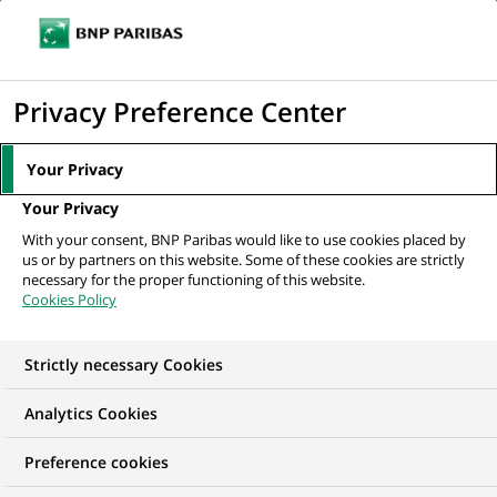
Ouvr
Cliquer
le
pour
men
de
Accueil
Nos offres d'emploi
afficher
Privacy Preference Center
navi
le
moteur
Your Privacy
de
Your Privacy
recherche
With your consent, BNP Paribas would like to use cookies placed by
us or by partners on this website. Some of these cookies are strictly
necessary for the proper functioning of this website.
Cookies Policy
Strictly necessary Cookies
NOS OFFRES D'EMPLOI EN
Analytics Cookies
Traitement des
Preference cookies
Opérations