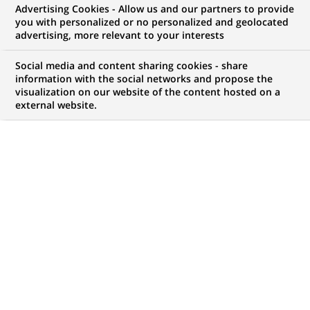
Advertising Cookies - Allow us and our partners to provide
NOUS RECHERCHONS UN
you with personalized or no personalized and geolocated
AML Senior Java
advertising, more relevant to your interests
Developer
Social media and content sharing cookies - share
information with the social networks and propose the
visualization on our website of the content hosted on a
external website.
CONTRAT
MARQUE
CDI (
Permanent
)
HORAIRES
NIVEAU D'ÉTUDES
Temps plein
Niveau BAC+2/3
MÉTIER
LOCALISATION
(Ce
Informatique
Bombay, Maharashtra,
lien
Inde
s'ouvre
dans
RÉFÉRENCE