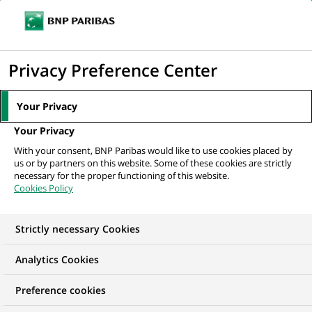
Ouvr
Cliquer
le
pour
men
de
Accueil
Nos offres d'emploi
AML Senior Java Developer
afficher
Privacy Preference Center
navi
le
moteur
Your Privacy
de
Your Privacy
recherche
With your consent, BNP Paribas would like to use cookies placed by
us or by partners on this website. Some of these cookies are strictly
necessary for the proper functioning of this website.
Cookies Policy
Strictly necessary Cookies
Analytics Cookies
Preference cookies