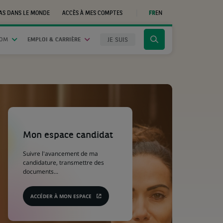
AS DANS LE MONDE
ACCÈS À MES COMPTES
FR
EN
(CE
LIEN
S'OUVRE
DANS
JE SUIS
OOM
EMPLOI & CARRIÈRE
Cliquer
UN
NOUVEL
pour
ONGLET)
afficher
le
moteur
de
recherche
(Ce
lien
s'ouvre
Mon espace candidat
dans
un
Suivre l'avancement de ma
nouvel
candidature, transmettre des
onglet)
documents...
ACCÉDER À MON ESPACE