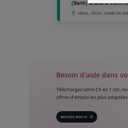
(Bank) Brand & Commu
SÉOUL, SÉOUL, CORÉE DU SU
Besoin d'aide dans vo
Téléchargez votre CV en 1 clic, 
offres d'emploi les plus adaptées 
MATCHER MON CV
(CE
LIEN
S'OUVRE