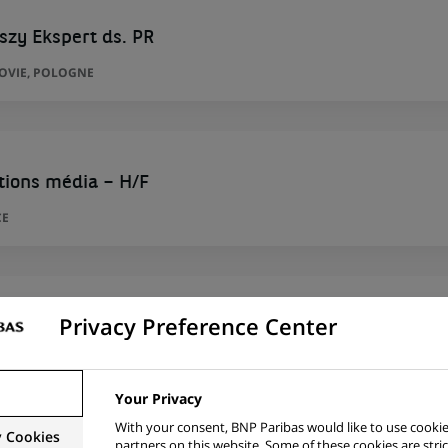
szy Ekspert ds. PR
ZOVIE, POLOGNE
tions média – H/F
CE
Privacy Preference Center
 projet - Bac+5 - 12 mois H/F
CE
Your Privacy
With your consent, BNP Paribas would like to use cookie
y Cookies
partners on this website. Some of these cookies are stric