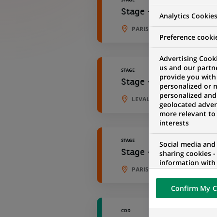
Stage - Chargé de com
Analytics Cookie
PARIS, ÎLE-DE-FRANCE, FRAN
Preference cooki
Advertising Cooki
us and our partn
STAGE
provide you with
Stage - Chargé de Com
personalized or 
personalized and
LEVALLOIS-PERRET, ÎLE-DE-F
geolocated advert
more relevant to
interests
STAGE
Social media and
Stage - Chargé de Proj
sharing cookies -
information with 
PARIS, ÎLE-DE-FRANCE, FRAN
networks and pr
visualization on 
Confirm My C
of the content h
external website.
CDD