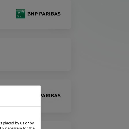
s placed by us or by
tly necessary for the