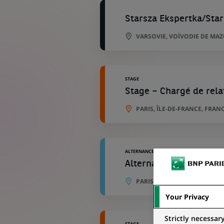
Starsza Ekspertka/Star
VARSOVIE, VOÏVODIE DE MA
STAGE
Stage – Chargé de rela
PARIS, ÎLE-DE-FRANCE, FRAN
ALTERNANCE
Alternance - Chargé de
PARIS, ÎLE-DE-FRANCE, FRAN
Your Privacy
Strictly necessar
STAGE