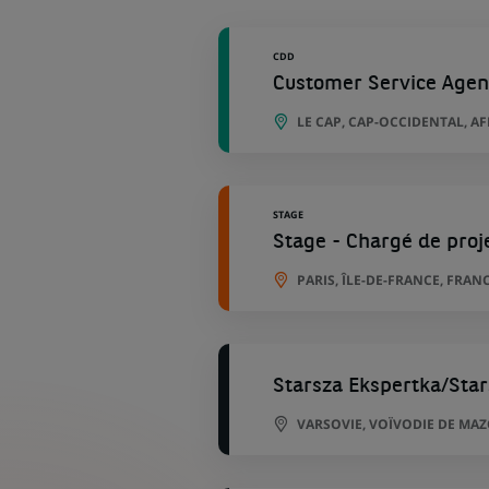
géographiques
CDD
Customer Service Agen
LE CAP, CAP-OCCIDENTAL, A
STAGE
Stage - Chargé de proj
PARIS, ÎLE-DE-FRANCE, FRAN
Starsza Ekspertka/Star
VARSOVIE, VOÏVODIE DE MA