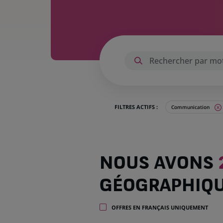
FILTRES ACTIFS :
Communication
Nous
NOUS AVONS
avons
21
GÉOGRAPHIQ
offres
dans
8
OFFRES EN FRANÇAIS UNIQUEMENT
zones