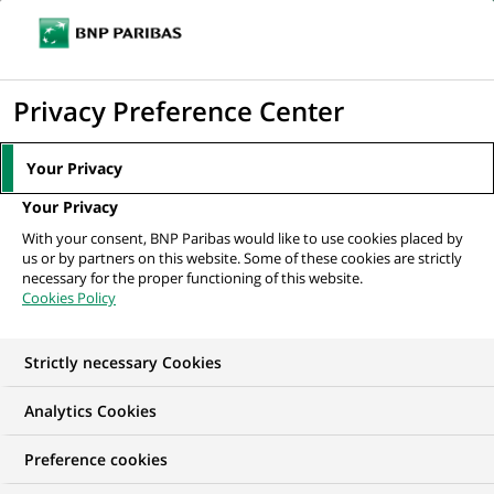
Ouvr
Cliquer
le
pour
men
de
Accueil
Nos offres d'emploi
Alternance - Chargé de mission relations
afficher
Privacy Preference Center
navi
parties prenantes - H/F
le
moteur
Your Privacy
de
Your Privacy
recherche
With your consent, BNP Paribas would like to use cookies placed by
us or by partners on this website. Some of these cookies are strictly
necessary for the proper functioning of this website.
Cookies Policy
Strictly necessary Cookies
NOUS RECHERCHONS UN
Analytics Cookies
Alternance - Chargé de
Preference cookies