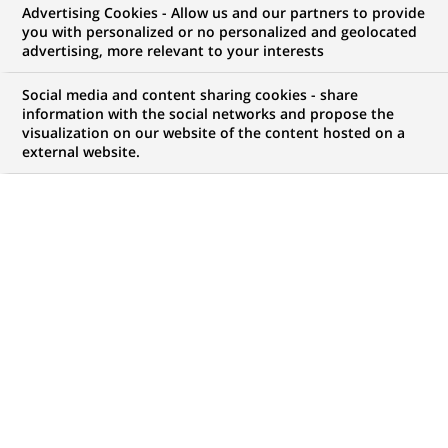
mission relations
Advertising Cookies - Allow us and our partners to provide
you with personalized or no personalized and geolocated
parties prenantes - H/F
advertising, more relevant to your interests
Social media and content sharing cookies - share
information with the social networks and propose the
visualization on our website of the content hosted on a
CONTRAT
NIVEAU D'EXPÉRIENCE
external website.
Alternance
Je fais des études
MARQUE
HORAIRES
Temps plein
NIVEAU D'ÉTUDES
LOCALISATION
(Ce
Niveau Bac+4/5
Paris, Île-de-France,
lien
France
s'ouvre
dans
RÉFÉRENCE
un
!A_DEELY26_005
nouvel
onglet)