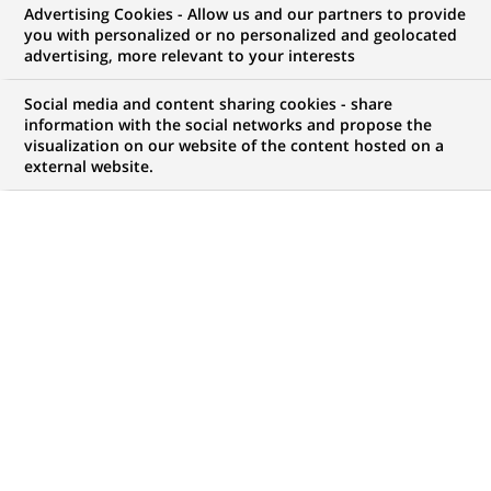
Advertising Cookies - Allow us and our partners to provide
you with personalized or no personalized and geolocated
advertising, more relevant to your interests
Mon espace candidat
Social media and content sharing cookies - share
information with the social networks and propose the
Suivre l'avancement de ma candidature,
visualization on our website of the content hosted on a
(Ce
transmettre des documents...
external website.
lien
s'ouvre
ACCÉDER À MON ESPACE
dans
un
nouvel
onglet)
116
116
OFFRES DANS
21
ZONES
offres
GÉOGRAPHIQUES
dans
21
zones
OFFRES EN FRANÇAIS UNIQUEMENT
géographiques