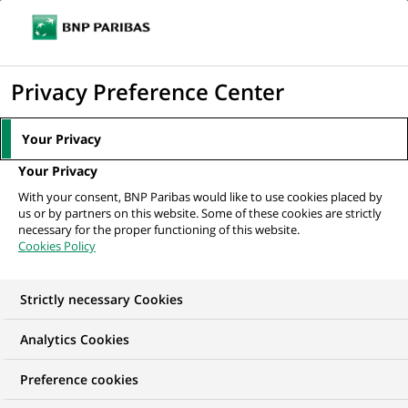
Ouvr
Cliquer
le
pour
men
de
Accueil
Nos offres d'emploi
afficher
Privacy Preference Center
navi
le
moteur
Your Privacy
de
Your Privacy
recherche
With your consent, BNP Paribas would like to use cookies placed by
us or by partners on this website. Some of these cookies are strictly
necessary for the proper functioning of this website.
Cookies Policy
Strictly necessary Cookies
NOS OFFRES D'EMPLOI EN
Analytics Cookies
Gestion de la Relation
Preference cookies
Client