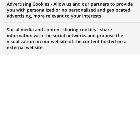
Advertising Cookies - Allow us and our partners to provide
NOUS RECHERCHONS UN
you with personalized or no personalized and geolocated
Advisor Housing -
advertising, more relevant to your interests
Mechelen
Social media and content sharing cookies - share
information with the social networks and propose the
visualization on our website of the content hosted on a
external website.
CONTRAT
MARQUE
CDI (
Permanent
)
HORAIRES
MÉTIER
Temps plein
Développement
commercial
LOCALISATION
RÉFÉRENCE
(Ce
Malines, Anvers,
RB_4400
lien
Belgique
s'ouvre