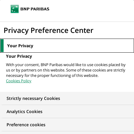
Ouvr
Cliquer
le
pour
men
de
Accueil
Nos offres d'emploi
Advisor Housing - Mechelen
afficher
Privacy Preference Center
navi
le
moteur
Your Privacy
de
Your Privacy
recherche
With your consent, BNP Paribas would like to use cookies placed by
us or by partners on this website. Some of these cookies are strictly
necessary for the proper functioning of this website.
Cookies Policy
Strictly necessary Cookies
Analytics Cookies
Preference cookies