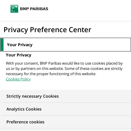
Ouvr
Cliquer
le
pour
men
de
Accueil
Nos offres d'emploi
Accounting Analyst (Level III)
afficher
Privacy Preference Center
navi
le
moteur
Your Privacy
de
Your Privacy
recherche
With your consent, BNP Paribas would like to use cookies placed by
us or by partners on this website. Some of these cookies are strictly
necessary for the proper functioning of this website.
Cookies Policy
Strictly necessary Cookies
Analytics Cookies
Preference cookies