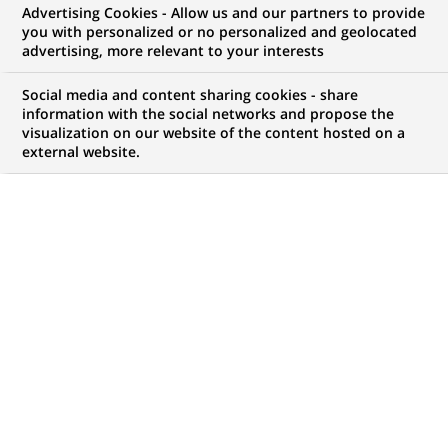
Advertising Cookies - Allow us and our partners to provide
NOUS RECHERCHONS UN
you with personalized or no personalized and geolocated
Accounting Analyst
advertising, more relevant to your interests
(Level III)
Social media and content sharing cookies - share
information with the social networks and propose the
visualization on our website of the content hosted on a
external website.
CONTRAT
NIVEAU D'EXPÉRIENCE
CDI (
Permanent
)
Je suis expérimenté
MARQUE
HORAIRES
Temps plein
MÉTIER
LOCALISATION
(Ce
Finance, Comptabilité et
Bogota, Andine,
lien
contrôle de Gestion
Colombie
s'ouvre
dans
RÉFÉRENCE