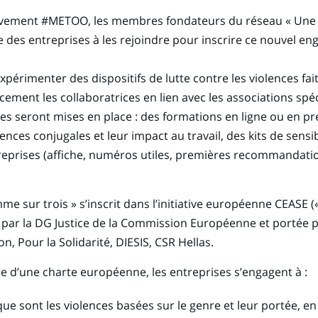
vement #METOO, les membres fondateurs du réseau « Une 
e des entreprises à les rejoindre pour inscrire ce nouvel e
t expérimenter des dispositifs de lutte contre les violences f
cement les collaboratrices en lien avec les associations spéc
tes seront mises en place : des formations en ligne ou en p
nces conjugales et leur impact au travail, des kits de sensib
reprises (affiche, numéros utiles, premières recommandat
.
e sur trois » s’inscrit dans l’initiative européenne CEASE («
e par la DG Justice de la Commission Européenne et portée 
on, Pour la Solidarité, DIESIS, CSR Hellas.
re d’une charte européenne, les entreprises s’engagent à :
e sont les violences basées sur le genre et leur portée, en