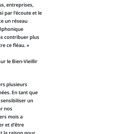
s, entreprises,
i par l’écoute et le
ce un réseau
éléphonique
ns contribuer plus
re ce fléau. »
 le Bien-Vieillir
rs plusieurs
nées. En tant que
sensibiliser un
r nos
ers mois a
r et d’être
t la raison pour