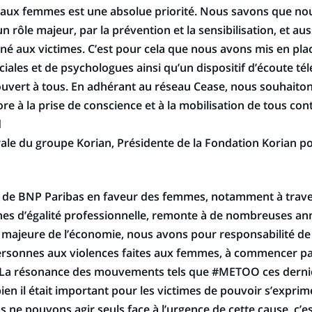
s aux femmes est une absolue priorité. Nous savons que nou
 rôle majeur, par la prévention et la sensibilisation, et auss
né aux victimes. C’est pour cela que nous avons mis en pla
ciales et de psychologues ainsi qu’un dispositif d’écoute t
 ouvert à tous. En adhérant au réseau Cease, nous souhaito
e à la prise de conscience et à la mobilisation de tous cont
d
ale du groupe Korian, Présidente de la Fondation Korian pour
 de BNP Paribas en faveur des femmes, notamment à trave
rnes d’égalité professionnelle, remonte à de nombreuses an
 majeure de l’économie, nous avons pour responsabilité de 
sonnes aux violences faites aux femmes, à commencer pa
. La résonance des mouvements tels que #METOO ces derni
n il était important pour les victimes de pouvoir s’exprime
ne pouvons agir seuls face à l’urgence de cette cause, c’es