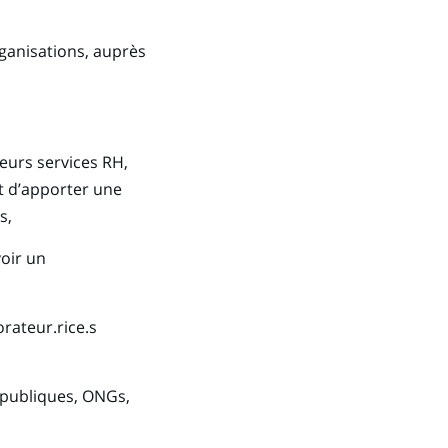
rganisations, auprès
leurs services RH,
t d’apporter une
s,
oir un
orateur.rice.s
 publiques, ONGs,