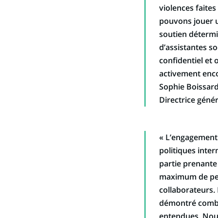
violences faite
pouvons jouer un
soutien détermi
d’assistantes so
confidentiel et
activement encor
Sophie Boissar
Directrice génér
« L’engagement
politiques inte
partie prenante
maximum de per
collaborateurs
démontré combie
entendues. Nous 