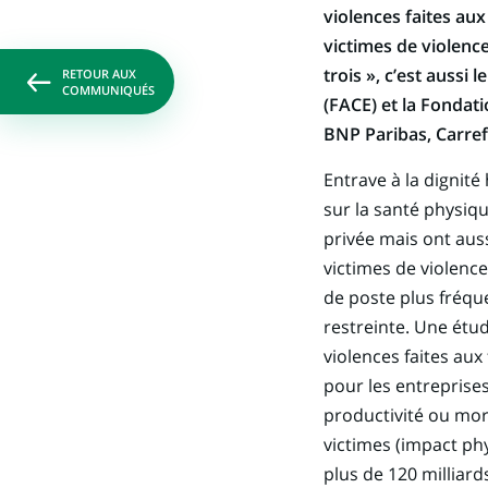
violences faites au
victimes de violenc
trois », c’est aussi
RETOUR AUX
COMMUNIQUÉS
(FACE) et la Fondati
BNP Paribas, Carref
Entrave à la dignit
sur la santé physiqu
privée mais ont auss
victimes de violenc
de poste plus fréque
restreinte. Une étu
violences faites au
pour les entreprise
productivité ou mort
victimes (impact phy
plus de 120 milliard