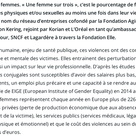
x femmes. « Une femme sur trois », c’est le pourcentage de
es physiques et/ou sexuelles au moins une fois dans leur v
 le nom du réseau d’entreprises cofondé par la Fondation Agi
on Kering, rejoint par Korian et L’Oréal en tant qu’ambassa
our, SNCF et Lagardère à travers la Fondation Elle.
é humaine, enjeu de santé publique, ces violences ont des 
e et mentale des victimes. Elles entrainent des perturbation
i un impact sur leur vie professionnelle. D’après les étude
es conjugales sont susceptibles d’avoir des salaires plus b
nts, un emploi plus précaire et une capacité à se rendre au 
de de EIGE (European Institute of Gender Equality) en 2014 
x femmes représentent chaque année en Europe plus de 226 
s privées (perte de production économique due aux absence
 de la victime), les services publics (services médicaux, léga
sique et émotionnel) et que le coût des violences au sein d
s d’euros.