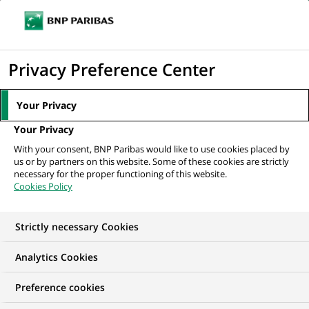
Ouvr
Cliquer
le
pour
men
de
Accueil
Mediaroom
Communiqués de presse
Communiqué de
afficher
Privacy Preference Center
navi
presse conjoint du Gouvernement belge et de BNP Paribas
le
moteur
MEDIAROOM
Your Privacy
de
Communiqués de
Your Privacy
recherche
With your consent, BNP Paribas would like to use cookies placed by
presse
us or by partners on this website. Some of these cookies are strictly
necessary for the proper functioning of this website.
Cookies Policy
Retrouvez dans cet espace tous les communiqués de
presse de BNP Paribas
Strictly necessary Cookies
ACCUEIL
COMMUNIQUÉS DE PRESSE
LES ESSENTIELS
Analytics Cookies
Preference cookies