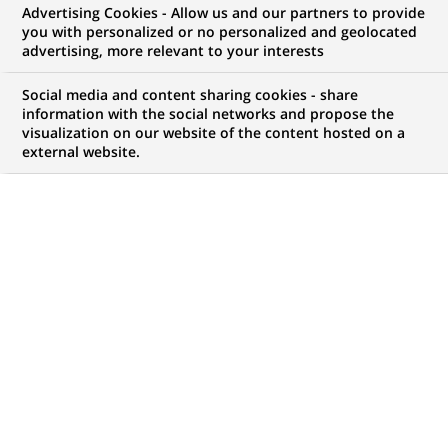
Advertising Cookies - Allow us and our partners to provide
GROUPE
COMMUNIQUÉ DE PRESSE
you with personalized or no personalized and geolocated
advertising, more relevant to your interests
Communiqué de presse conjoint
Social media and content sharing cookies - share
du Gouvernement belge et de
information with the social networks and propose the
visualization on our website of the content hosted on a
BNP Paribas
external website.
PUBLIÉ LE 13-11-2013
RETOUR AUX