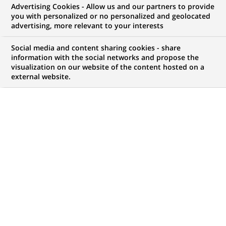
Advertising Cookies - Allow us and our partners to provide
GROUPE
COMMUNIQUÉ DE PRESSE
you with personalized or no personalized and geolocated
advertising, more relevant to your interests
BNP Paribas Wealth
Social media and content sharing cookies - share
Management, élue meilleure
information with the social networks and propose the
visualization on our website of the content hosted on a
banque privée en France et 6ème
external website.
au niveau mondial par
Euromoney