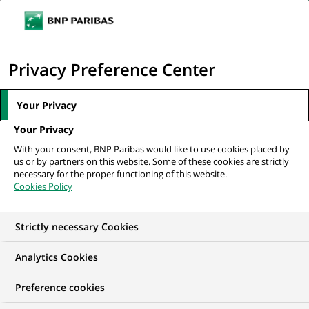
Ouvr
Cliquer
le
pour
men
de
Accueil
Mediaroom
Communiqués de presse
BNP Paribas Wealth
afficher
Privacy Preference Center
navi
Management, élue meilleure banque privée en...
le
moteur
MEDIAROOM
Your Privacy
de
Communiqués de
Your Privacy
recherche
With your consent, BNP Paribas would like to use cookies placed by
presse
us or by partners on this website. Some of these cookies are strictly
necessary for the proper functioning of this website.
Cookies Policy
Retrouvez dans cet espace tous les communiqués de
presse de BNP Paribas
Strictly necessary Cookies
ACCUEIL
COMMUNIQUÉS DE PRESSE
LES ESSENTIELS
Analytics Cookies
Preference cookies