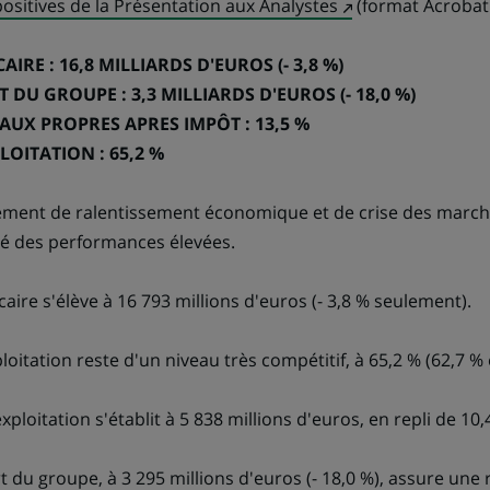
lien
(Ce
ositives de la Présentation aux Analystes
(format Acrobat 
s'ouvre
lien
dans
s'ouvre
IRE : 16,8 MILLIARDS D'EUROS (- 3,8 %)
un
dans
 DU GROUPE : 3,3 MILLIARDS D'EUROS (- 18,0 %)
nouvel
un
AUX PROPRES APRES IMPÔT : 13,5 %
onglet)
nouvel
LOITATION : 65,2 %
onglet)
ement de ralentissement économique et de crise des march
sé des performances élevées.
caire s'élève à 16 793 millions d'euros (- 3,8 % seulement).
ploitation reste d'un niveau très compétitif, à 65,2 % (62,7 %
exploitation s'établit à 5 838 millions d'euros, en repli de 10,
art du groupe, à 3 295 millions d'euros (- 18,0 %), assure une 