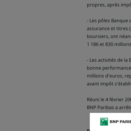
propres, après impô
- Les pôles Banque d
assurance et titres 
boursiers, ont néan
1 186 et 830 million
- Les activités de l
bonne performance d
millions d'euros, re
avant impôt s'établit
Réuni le 4 février 2
BNP Paribas a arrêt