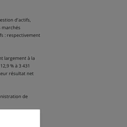
stion d'actifs,
es marchés
fs : respectivement
nt largement à la
12,9 % à 3 431
Leur résultat net
inistration de