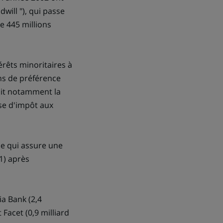
will "), qui passe
de 445 millions
érêts minoritaires à
ons de préférence
uit notamment la
se d'impôt aux
 ce qui assure une
1) après
ia Bank (2,4
 Facet (0,9 milliard