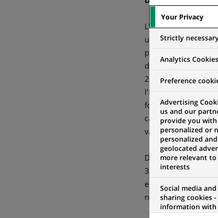
Des resultats eleve
Your Privacy
L'année 2002 a été m
Strictly necessar
un ralentissement é
prolongement des at
Analytics Cookie
démocraties occiden
2002. La reprise éco
Preference cooki
l'Europe subissait 
Advertising Cooki
fois un mouvement d
us and our partn
cause de la comptab
provide you with
personalized or 
valeur et une crise 
personalized and
geolocated advert
Dans cet environnem
more relevant to
interests
3,8 % à 16 793 milli
essentiellement due
Social media and
notamment sur les re
sharing cookies -
information with 
networks and pr