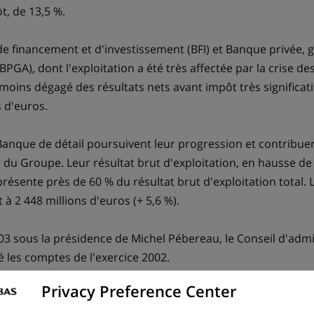
t, de 13,5 %.
e financement et d'investissement (BFI) et Banque privée, ge
(BPGA), dont l'exploitation a été très affectée par la crise d
moins dégagé des résultats nets avant impôt très significati
s d'euros.
a Banque de détail poursuivent leur progression et contribue
u Groupe. Leur résultat brut d'exploitation, en hausse de 
présente près de 60 % du résultat brut d'exploitation total. 
 à 2 448 millions d'euros (+ 5,6 %).
003 sous la présidence de Michel Pébereau, le Conseil d'adm
é les comptes de l'exercice 2002.
Privacy Preference Center