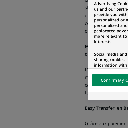
client (principaleme
Advertising Cooki
simplement et en to
us and our partn
provide you with
données carte) et p
personalized or 
coupons de réduction
personalized and
de son commerçant
geolocated advert
more relevant to
interests
Mobo, en France, Bel
de paiement
Social media and
sharing cookies -
information with 
L'offre Mobile Acqu
networks and pr
visualization on 
mobiles et nomades 
Confirm My C
of the content h
cartes connecté à l
external website.
tarification.
Easy Transfer, en B
Grâce aux paiements