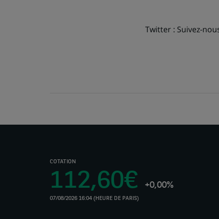
Twitter : Suivez-nou
COTATION
112,60€
+0,00%
07/08/2026 16:04 (HEURE DE PARIS)
(Ce
lien