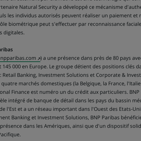
artenaire Natural Security a développé ce mécanisme d'authen
uls les individus autorisés peuvent réaliser un paiement et 
rôle biométrique peut s'effectuer par reconnaissance faciale
 digitales.
ribas
(Ce
npparibas.com
) a une présence dans près de 80 pays ave
lien
t 145 000 en Europe. Le groupe détient des positions clés d
s'ouvre
 : Retail Banking, Investment Solutions et Corporate & Inve
dans
quatre marchés domestiques (la Belgique, la France, l'Itali
un
onal Finance est numéro un du crédit aux particuliers. BNP
nouvel
e intégré de banque de détail dans les pays du bassin mé
onglet)
e l'Est et a un réseau important dans l'Ouest des Etats-Unis
ent Banking et Investment Solutions, BNP Paribas bénéfici
présence dans les Amériques, ainsi que d'un dispositif solid
acifique.