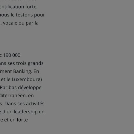
tification forte,
nous le testons pour
, vocale ou par la
c 190 000
ans ses trois grands
stment Banking. En
e et le Luxembourg)
 Paribas développe
diterranéen, en
. Dans ses activités
e d'un leadership en
e et en forte