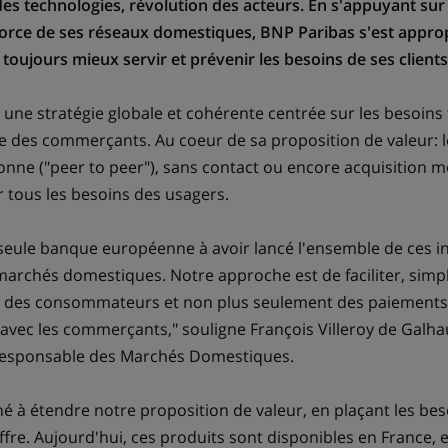
es technologies, révolution des acteurs. En s'appuyant sur 
force de ses réseaux domestiques, BNP Paribas s'est approp
 toujours mieux servir et prévenir les besoins de ses clients
 une stratégie globale et cohérente centrée sur les besoins
des commerçants. Au coeur de sa proposition de valeur: le
nne ("peer to peer"), sans contact ou encore acquisition mo
ir tous les besoins des usagers.
 seule banque européenne à avoir lancé l'ensemble de ces in
marchés domestiques. Notre approche est de faciliter, simpli
t des consommateurs et non plus seulement des paiements.
 avec les commerçants," souligne François Villeroy de Galha
Responsable des Marchés Domestiques.
é à étendre notre proposition de valeur, en plaçant les bes
fre. Aujourd'hui, ces produits sont disponibles en France, e