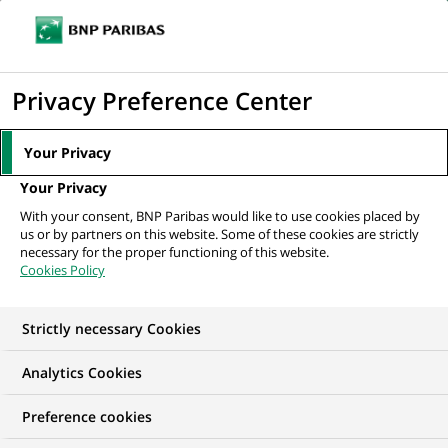
Ouvr
Cliquer
le
pour
men
de
Accueil
Actualités
Tennis
Roland-Garros 2023 : comment BNP Paribas
afficher
Privacy Preference Center
navi
fête ses 50 ans de...
le
moteur
Your Privacy
de
TENNIS
Your Privacy
recherche
With your consent, BNP Paribas would like to use cookies placed by
us or by partners on this website. Some of these cookies are strictly
Roland-Garros 2023 :
necessary for the proper functioning of this website.
Cookies Policy
comment BNP Paribas
fête ses 50 ans de
Strictly necessary Cookies
partenariat tennis
Analytics Cookies
Preference cookies