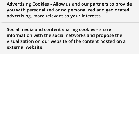
Advertising Cookies - Allow us and our partners to provide
you with personalized or no personalized and geolocated
advertising, more relevant to your interests
Social media and content sharing cookies - share
information with the social networks and propose the
visualization on our website of the content hosted on a
external website.
PUBLIÉ LE 26-05-2023
P
lusieurs temps forts marquent les 50 ans de
partenariat tennis de BNP Paribas lors du
tournoi de Roland-Garros 2023 : match solidaire,
finale du tournoi des collaboratrices et collaborateurs
(WAT Cup)... Autant d’événements qui reflètent
l’impact du tennis au-delà des courts. Tour d’horizon.
Depuis 50 ans, BNP Paribas est animé par une conviction : le