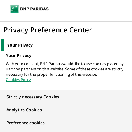
Ouvr
Cliquer
le
pour
men
de
Accueil
Actualités
Mécénat
Refugeeks, le programme de Simplon qui
afficher
Privacy Preference Center
navi
facilite l’insertion des...
le
moteur
Your Privacy
de
MÉCÉNAT
Your Privacy
recherche
With your consent, BNP Paribas would like to use cookies placed by
us or by partners on this website. Some of these cookies are strictly
Refugeeks, le
necessary for the proper functioning of this website.
Cookies Policy
programme de Simplon
qui facilite l’insertion
Strictly necessary Cookies
des réfugiés par
Analytics Cookies
l’apprentissage du
Preference cookies