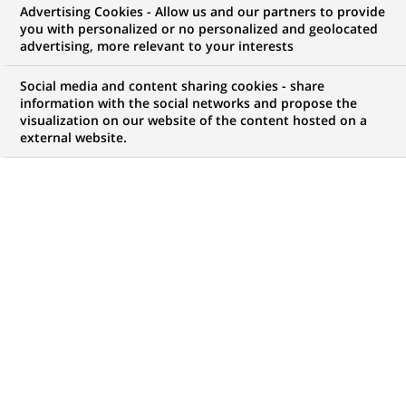
numérique et du
Advertising Cookies - Allow us and our partners to provide
you with personalized or no personalized and geolocated
français
advertising, more relevant to your interests
Social media and content sharing cookies - share
information with the social networks and propose the
visualization on our website of the content hosted on a
external website.
PUBLIÉ LE 25-03-2021
C
réé par le réseau Simplon, le programme «
Refugeeks » a pour objectif de réduire la
fracture numérique des personnes réfugiées
tout en leur proposant un apprentissage du français.