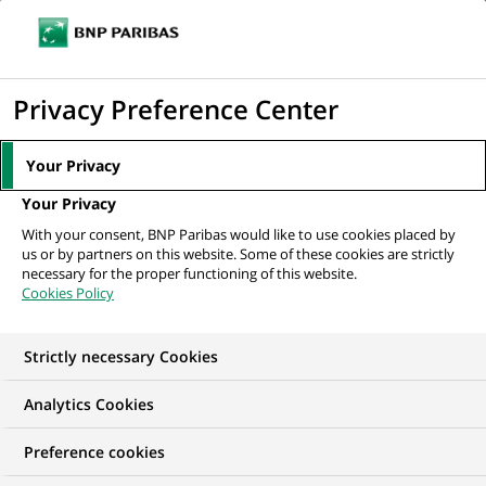
Ouvr
Cliquer
le
pour
men
de
Accueil
Actualités
Finance durable
Préservation de la biodiversité :
afficher
Privacy Preference Center
navi
BNP Paribas actionne...
le
moteur
Your Privacy
de
FINANCE DURABLE
Your Privacy
recherche
With your consent, BNP Paribas would like to use cookies placed by
us or by partners on this website. Some of these cookies are strictly
Préservation de la
necessary for the proper functioning of this website.
Cookies Policy
biodiversité :
BNP Paribas actionne
Strictly necessary Cookies
l’engagement collectif
Analytics Cookies
Preference cookies