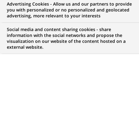
Advertising Cookies - Allow us and our partners to provide
you with personalized or no personalized and geolocated
advertising, more relevant to your interests
Social media and content sharing cookies - share
information with the social networks and propose the
visualization on our website of the content hosted on a
external website.
PUBLIÉ LE 28-04-2021
F
ace à l’enjeu mondial que représente la
préservation de la biodiversité, aucun acteur ne
peut détenir, seul, la solution. C’est pourquoi le
Groupe BNP Paribas a fait le choix, en cohérence avec
ses autres actions en faveur d’une économie plus
durable et inclusive, d’agir au sein de coalitions.
L’objectif ? Mettre en commun les forces de chacun
pour trouver les solutions qui permettront de
préserver la biodiversité aujourd’hui menacée.