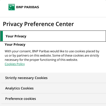
Ouvr
Cliquer
le
pour
men
de
Accueil
Actualités
Innovation & technologie
Javier, chevalier de la
afficher
Privacy Preference Center
navi
décarbonation : découvrez nos...
le
moteur
Your Privacy
de
INNOVATION & TECHNOLOGIE
Your Privacy
recherche
With your consent, BNP Paribas would like to use cookies placed by
us or by partners on this website. Some of these cookies are strictly
Javier, chevalier de la
necessary for the proper functioning of this website.
Cookies Policy
décarbonation :
découvrez nos
Strictly necessary Cookies
#unexpectedjobs
Analytics Cookies
Preference cookies