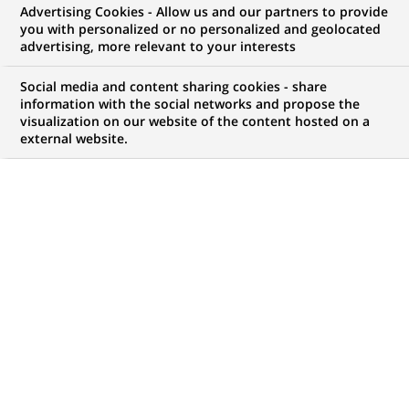
Advertising Cookies - Allow us and our partners to provide
you with personalized or no personalized and geolocated
advertising, more relevant to your interests
Social media and content sharing cookies - share
information with the social networks and propose the
visualization on our website of the content hosted on a
external website.
PUBLIÉ LE 01-06-2023
Q
uand il était petit, Javier se démenait déjà pour
trouver des solutions pour la planète. Il voit
toujours la vie en vert puisqu’il aide aujourd’hui
les entreprises à réaliser leur transition vers une
économie bas carbone. Son #UnexpectedJobs ?
Chevalier de la décarbonation ! Apprenez-en plus sur
son histoire.