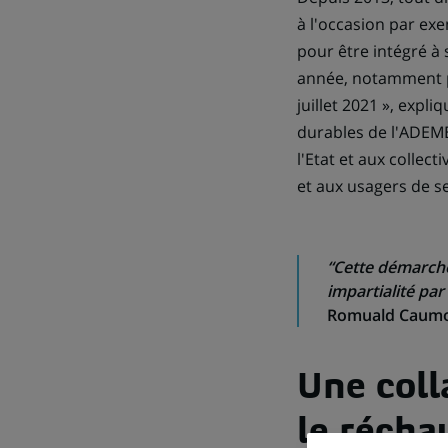
à l'occasion par ex
pour être intégré à
année, notamment p
juillet 2021 », expl
durables de l'ADEME
l'Etat et aux collec
et aux usagers de se
“Cette démarche 
impartialité par
Romuald Caumont
Une coll
le récha