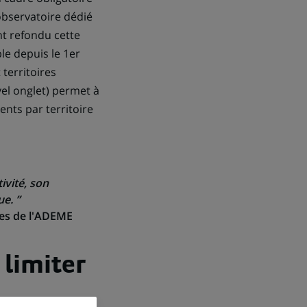
observatoire dédié
nt refondu cette
e depuis le 1er
 territoires
vel onglet) permet à
ents par territoire
ivité, son
ue. ”
les de l'ADEME
 limiter