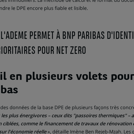
ues immobiliers. La méthode de calcul et le format du doc
ndre le DPE encore plus fiable et lisible.
 L'ADEME PERMET À BNP PARIBAS D'IDENTI
IORITAIRES POUR NET ZERO
il en plusieurs volets pou
ibas
 des données de la base DPE de plusieurs façons très concrè
s les plus énergivores – ceux dits "passoires thermiques" –
on ciblées, comme le financement de travaux de rénovation
sur l'économie réelle
», détaille Imène Ben Rejeb-Mzah. Les