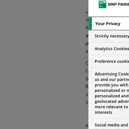
«
La base de l'ADEM
moyenne du portefeu
Your Privacy
Responsable des mét
apportant des donné
Strictly necessar
permet à la Banque d
Analytics Cookie
secteur immobilier 
Preference cooki
Collaborer avec les
l’ADEME. «
Cela nous
Advertising Cooki
base par d’autres ac
us and our partn
provide you with
Romuald Caumont.
personalized or 
son objectivité, son
personalized and
geolocated advert
scientifique
.»
more relevant to
interests
Social media and
Afin de permettre a