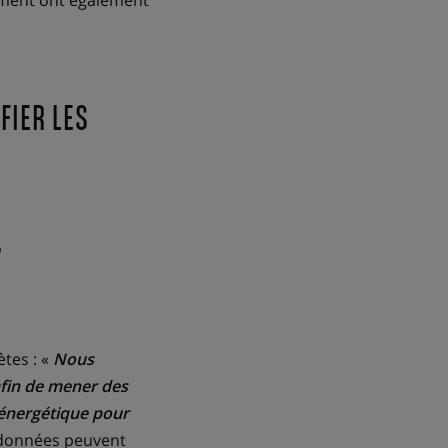
ument ont également
FIER LES
r
tes : «
Nous
 afin de mener des
 énergétique pour
 données peuvent