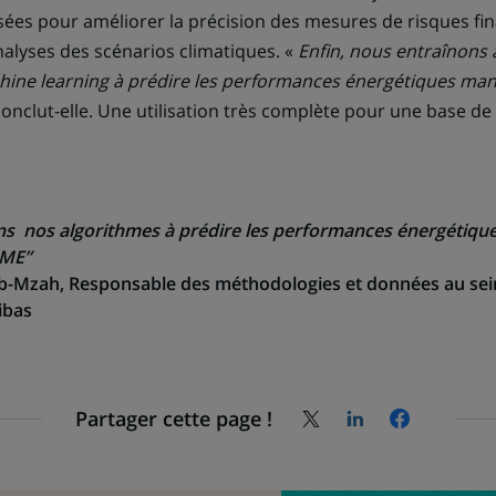
sées pour améliorer la précision des mesures de risques fin
nalyses des scénarios climatiques. «
Enfin, nous entraînons 
hine learning à prédire les performances énergétiques ma
conclut-elle. Une utilisation très complète pour une base d
ns nos algorithmes à prédire les performances énergétiq
EME”
-Mzah, Responsable des méthodologies et données au sein
ibas
Partager cette page !
Partagez
Partagez
Partagez
la
la
la
page
page
page
sur
sur
sur