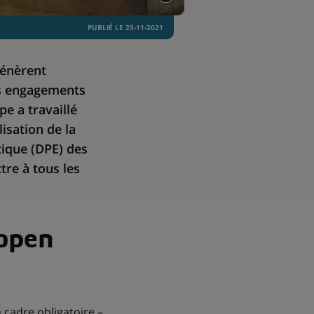
PUBLIÉ LE 25-11-2021
génèrent
les engagements
e a travaillé
isation de la
ique (DPE) des
tre à tous les
 open
 cadre obligatoire –