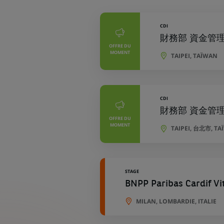
géographiques
CDI
財務部 資金管理專員 
OFFRE DU
MOMENT
TAIPEI, TAÏWAN
CDI
財務部 資金管理專員 
OFFRE DU
MOMENT
TAIPEI, 台北市, T
STAGE
BNPP Paribas Cardif Vi
MILAN, LOMBARDIE, ITALIE