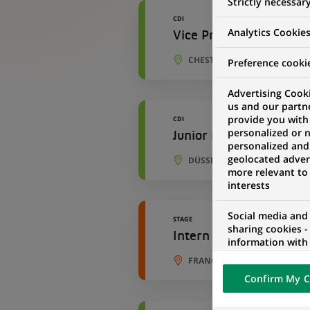
Strictly necessar
CDI
Analytics Cookie
Vice President-Cross 
CHESTERBROOK, PENNSYLVAN
Preference cooki
Advertising Cooki
us and our partn
provide you with
CDI
personalized or 
Junior Buchhalter Immo
personalized and
geolocated advert
DÜSSELDORF, RHÉNANIE DU
more relevant to
interests
Social media and
STAGE
sharing cookies -
Intern Real Estate - A
information with 
networks and pr
FRANCFORT, HESSE, ALLEMA
visualization on 
Confirm My C
of the content h
external website.