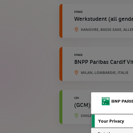
STAGE
Werkstudent (all gend
HANOVRE, BASSE-SAXE, ALL
STAGE
BNPP Paribas Cardif Vi
MILAN, LOMBARDIE, ITALIE
CDI
(GCM) - Loan Capital 
SINGAPOUR, SINGAPOUR
Your Privacy