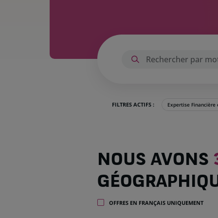
FILTRES ACTIFS :
Expertise Financière
Nous
NOUS AVONS
avons
391
GÉOGRAPHIQ
offres
dans
32
OFFRES EN FRANÇAIS UNIQUEMENT
zones