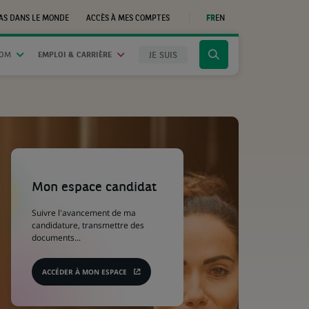
AS DANS LE MONDE
ACCÈS À MES COMPTES
FR
EN
(CE
LIEN
S'OUVRE
DANS
JE SUIS
OOM
EMPLOI & CARRIÈRE
Cliquer
UN
NOUVEL
pour
ONGLET)
afficher
le
moteur
de
recherche
(Ce
lien
s'ouvre
Mon espace candidat
dans
un
Suivre l'avancement de ma
nouvel
candidature, transmettre des
onglet)
documents...
ACCÉDER À MON ESPACE