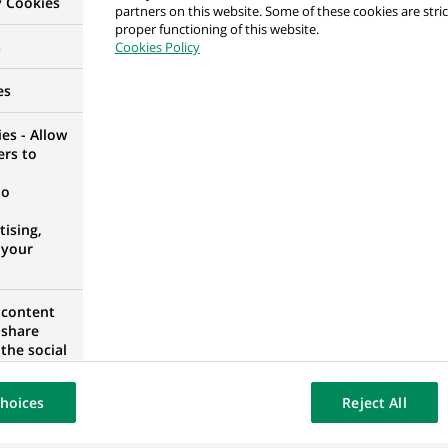
y Cookies
partners on this website. Some of these cookies are stric
proper functioning of this website.
s
Cookies Policy
Assets Business Manager
IE, ÉTATS-UNIS
es
es - Allow
ers to
no
bilien (all genders) - Düsseldorf
ising,
 NORD-WESTPHALIE, ALLEMAGNE
 your
 content
 share
sset Management (all genders)
the social
opose the
GNE
our website
hoices
Reject All
osted on a