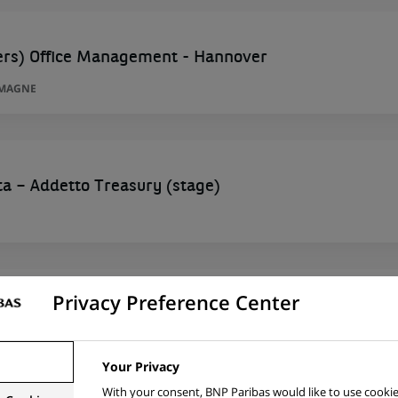
ers) Office Management - Hannover
EMAGNE
ta – Addetto Treasury (stage)
Privacy Preference Center
Markets - Debt Markets
Your Privacy
With your consent, BNP Paribas would like to use cookie