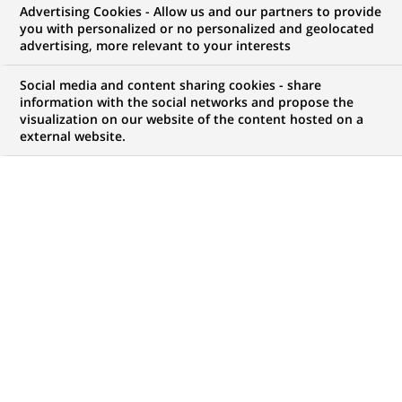
Senior, Industries
Advertising Cookies - Allow us and our partners to provide
you with personalized or no personalized and geolocated
Diversifiées
advertising, more relevant to your interests
Social media and content sharing cookies - share
information with the social networks and propose the
visualization on our website of the content hosted on a
CONTRAT
MARQUE
external website.
CDI (
Permanent
)
HORAIRES
NIVEAU D'ÉTUDES
Temps plein
MBA
LOCALISATION
RÉFÉRENCE
(Ce
Montréal, Québec,
612345678901014292
lien
Canada
s'ouvre
dans
un
MISE À JOUR LE 30.07.2026
nouvel
onglet)