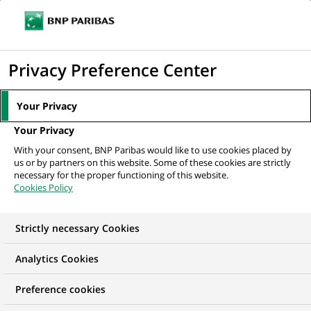
Ouvr
Cliquer
le
pour
men
de
Accueil
Nos offres d'emploi
Responsable Crédit Senior, Industries
afficher
Privacy Preference Center
navi
Diversifiées
le
moteur
Your Privacy
de
Your Privacy
recherche
With your consent, BNP Paribas would like to use cookies placed by
us or by partners on this website. Some of these cookies are strictly
necessary for the proper functioning of this website.
Cookies Policy
Strictly necessary Cookies
NOUS RECHERCHONS UN
Analytics Cookies
Responsable Crédit
Preference cookies