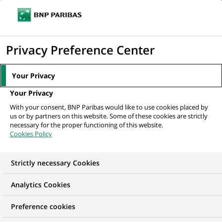
Ouvr
Cliquer
le
pour
men
de
Accueil
Nos offres d'emploi
afficher
Privacy Preference Center
navi
le
moteur
Your Privacy
de
Your Privacy
recherche
With your consent, BNP Paribas would like to use cookies placed by
us or by partners on this website. Some of these cookies are strictly
necessary for the proper functioning of this website.
Cookies Policy
Strictly necessary Cookies
NOS OFFRES D'EMPLOI EN
Analytics Cookies
Juridique
Preference cookies