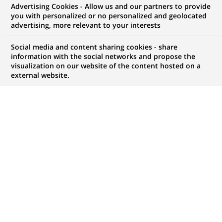
Advertising Cookies - Allow us and our partners to provide
you with personalized or no personalized and geolocated
Mon espace candidat
advertising, more relevant to your interests
Suivre l'avancement de ma candidature,
Social media and content sharing cookies - share
(Ce
transmettre des documents...
information with the social networks and propose the
lien
visualization on our website of the content hosted on a
s'ouvre
external website.
ACCÉDER À MON ESPACE
dans
un
nouvel
onglet)
37
37
OFFRES DANS
14
ZONES
offres
GÉOGRAPHIQUES
dans
14
zones
OFFRES EN FRANÇAIS UNIQUEMENT
géographiques