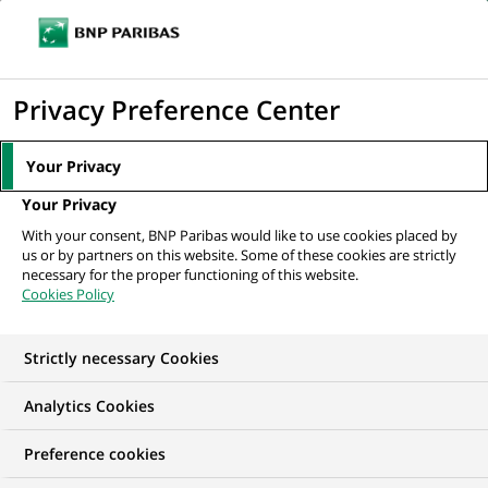
Ouvr
Cliquer
le
pour
men
de
Accueil
Nos offres d'emploi
Credit Structurer - h/f
afficher
Privacy Preference Center
navi
le
moteur
Your Privacy
de
Your Privacy
recherche
With your consent, BNP Paribas would like to use cookies placed by
us or by partners on this website. Some of these cookies are strictly
necessary for the proper functioning of this website.
Cookies Policy
Strictly necessary Cookies
Analytics Cookies
Preference cookies