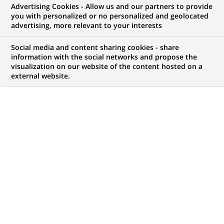
Advertising Cookies - Allow us and our partners to provide
NOUS RECHERCHONS UN
you with personalized or no personalized and geolocated
Credit Structurer - h/f
advertising, more relevant to your interests
Social media and content sharing cookies - share
information with the social networks and propose the
visualization on our website of the content hosted on a
CONTRAT
MARQUE
external website.
CDI (
Permanent
)
HORAIRES
NIVEAU D'ÉTUDES
Temps plein
Niveau Bac+4/5
MÉTIER
LOCALISATION
(Ce
Expertise Financière et
Luxembourg,
lien
Technique
Luxembourg,
s'ouvre
Luxembourg
dans
un
RÉFÉRENCE
nouvel
1000005420