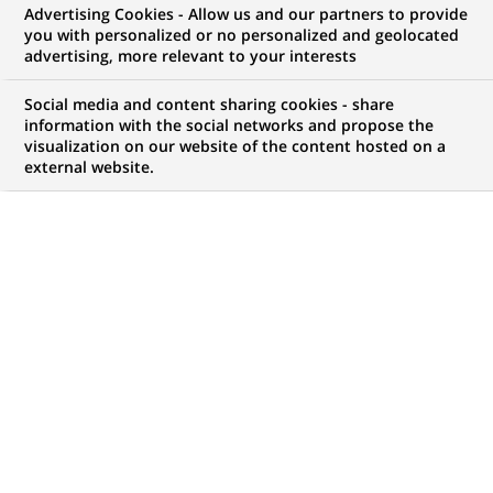
Advertising Cookies - Allow us and our partners to provide
NOUS RECHERCHONS UN
you with personalized or no personalized and geolocated
Alternance - Juriste
advertising, more relevant to your interests
Produits Structurés H/F
Social media and content sharing cookies - share
information with the social networks and propose the
visualization on our website of the content hosted on a
external website.
CONTRAT
NIVEAU D'EXPÉRIENCE
Alternance
Je fais des études
MARQUE
HORAIRES
Temps plein
NIVEAU D'ÉTUDES
MÉTIER
Niveau Bac+4/5
Juridique
LOCALISATION
RÉFÉRENCE