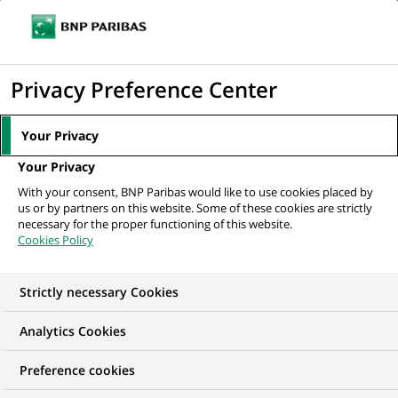
Ouvr
Cliquer
le
pour
men
de
Accueil
Nos offres d'emploi
Alternance - Juriste Produits Structurés H/F
afficher
Privacy Preference Center
navi
le
moteur
Your Privacy
de
Your Privacy
recherche
With your consent, BNP Paribas would like to use cookies placed by
us or by partners on this website. Some of these cookies are strictly
necessary for the proper functioning of this website.
Cookies Policy
Strictly necessary Cookies
Analytics Cookies
Preference cookies