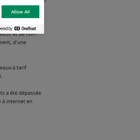
directement en ligne
Allow All
aison et de non-
ement, d'une
aux à tarif
t.
nts a été dépassée
e à internet en