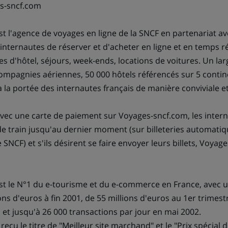
s-sncf.com
t l'agence de voyages en ligne de la SNCF en partenariat av
internautes de réserver et d'acheter en ligne et en temps réel
s d'hôtel, séjours, week-ends, locations de voitures. Un larg
ompagnies aériennes, 50 000 hôtels référencés sur 5 conti
 à la portée des internautes français de manière conviviale e
avec une carte de paiement sur Voyages-sncf.com, les inter
s de train jusqu'au dernier moment (sur billeteries automati
SNCF) et s'ils désirent se faire envoyer leurs billets, Voyage
t le N°1 du e-tourisme et du e-commerce en France, avec u
ons d'euros à fin 2001, de 55 millions d'euros au 1er trimestr
 et jusqu'à 26 000 transactions par jour en mai 2002.
eçu le titre de "Meilleur site marchand" et le "Prix spécial 