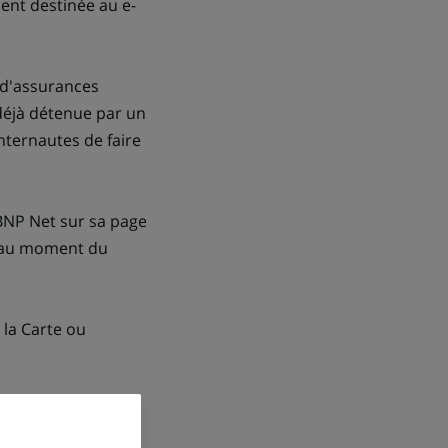
ent destinée au e-
t d'assurances
 déjà détenue par un
nternautes de faire
 BNP Net sur sa page
nt au moment du
 la Carte ou
it proposer des