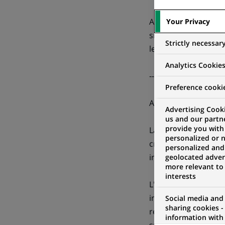
Ainsi ce partenaria
Your Privacy
sncf.com, dans le b
Strictly necessar
leurs billets de train
Analytics Cookie
------------------------------
Preference cooki
A propos de la cart
Advertising Cooki
us and our partn
provide you with
La carte/formule BNP
personalized or 
créée par BNP Parib
personalized and
internet en toute co
geolocated advert
more relevant to
interests
L'internaute qui opt
informé par le Serv
Social media and
sharing cookies -
réalisée au moyen d
information with 