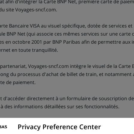
at afin d'intégrer la Carte BNP Net, première carte de paiem
du site Voyages-sncf.com.
rte Bancaire VISA au visuel spécifique, dotée de services e
mule BNP Net (qui associe ces mêmes services sur une carte
cées en octobre 2001 par BNP Paribas afin de permettre aux i
rnet en toute tranquillité.
partenariat, Voyages-sncf.com intègre le visuel de la Carte
u long du processus d'achat de billet de train, et notamme
rte de paiement.
t d'accéder directement à un formulaire de souscription de
 des informations détaillées sur ses fonctionnalités.
mois, l'Espace Shopping de la Carte/Formule BNP Net devra
Privacy Preference Center
les créées par Voyages-sncf.com.