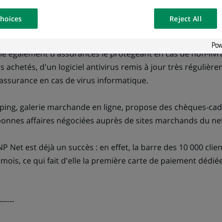
t. Si l'internaute constate une fraude, il peut la contester 
opose the
our website
i en obtenir le remboursement sous 48 heures.
hoices
Reject All
osted on a
cie également d'assurances le protégeant en cas de non-livr
 achetés, d'un logiciel antivirus remis à jour très régulièr
 assurance en cas de virus informatique.
pping, galerie marchande en ligne, propose des chèques-cade
 bonnes affaires négociées auprès de sites marchands du ne
 Net est déjà un succès : en effet, la barre des 10 000 clie
mois, ce qui fait d'elle la première carte de paiement dédié
------