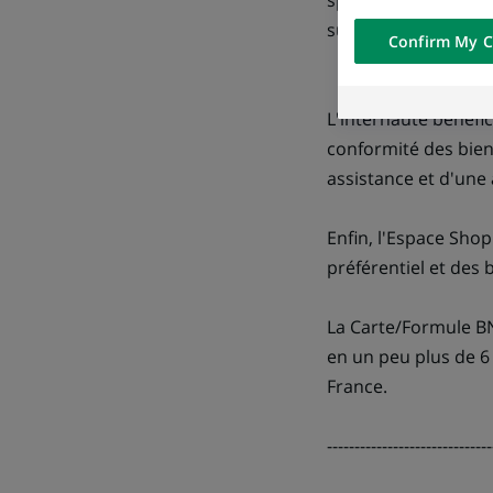
spécifique de BNP Ne
networks and pr
visualization on 
sur BNP Net et ains
Confirm My C
of the content h
external website.
L'internaute bénéfi
conformité des biens
assistance et d'une
Enfin, l'Espace Sho
préférentiel et des
La Carte/Formule BNP
en un peu plus de 6 
France.
------------------------------