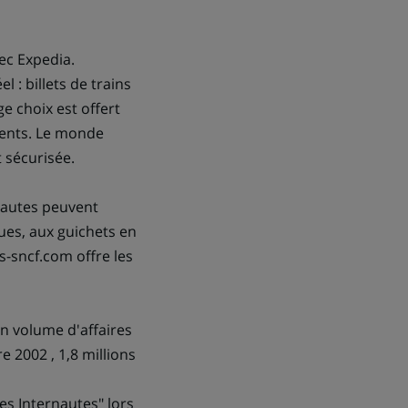
ec Expedia.
 : billets de trains
e choix est offert
nents. Le monde
t sécurisée.
nautes peuvent
ques, aux guichets en
s-sncf.com offre les
n volume d'affaires
e 2002 , 1,8 millions
des Internautes" lors