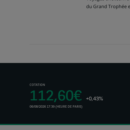
du Grand Trophée 
COTATION
112,60€
+0,43%
06/08/2026 17:39 (HEURE DE PARIS)
(Ce
lien
s'ouvre
dans