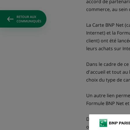
accord de partenari
commerce, au sein 
RETOUR AUX
COMMUNIQUÉS
La Carte BNP Net (ca
Internet) et la For
client) ont été lan
leurs achats sur Inte
Dans le cadre de ce 
d'accueil et tout a
choix du type de ca
Un autre lien perme
Formule BNP Net et à
Dans les prochains 
offres promotionnel