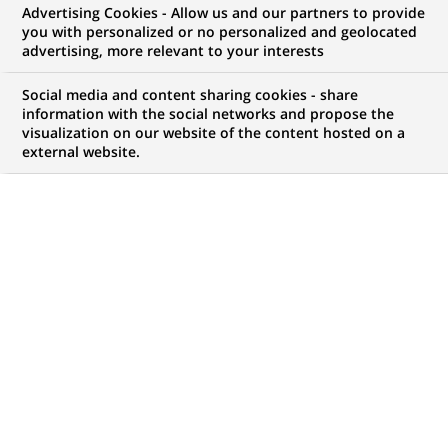
Advertising Cookies - Allow us and our partners to provide
INNOVATION & TECHNOLOGIE
COMMUNIQUÉ DE PRESSE
you with personalized or no personalized and geolocated
advertising, more relevant to your interests
Un groupe de banques
Social media and content sharing cookies - share
internationales de premier plan
information with the social networks and propose the
visualization on our website of the content hosted on a
étudie l’émission d’une monnaie
external website.
digitale adossée à des réserves à
parité 1 pour 1