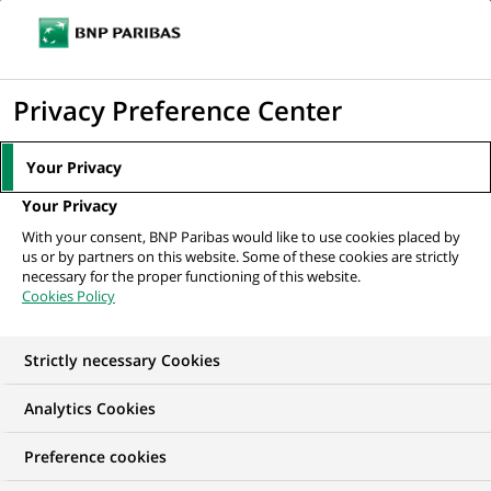
Ouvr
Cliquer
le
pour
men
de
Accueil
Mediaroom
Communiqués de presse
Un groupe de banques
afficher
Privacy Preference Center
navi
internationales de premier plan étudie...
le
moteur
MEDIAROOM
Your Privacy
de
Communiqués de
Your Privacy
recherche
With your consent, BNP Paribas would like to use cookies placed by
presse
us or by partners on this website. Some of these cookies are strictly
necessary for the proper functioning of this website.
Cookies Policy
Retrouvez dans cet espace tous les communiqués de
presse de BNP Paribas
Strictly necessary Cookies
ACCUEIL
COMMUNIQUÉS DE PRESSE
LES ESSENTIELS
Analytics Cookies
Preference cookies