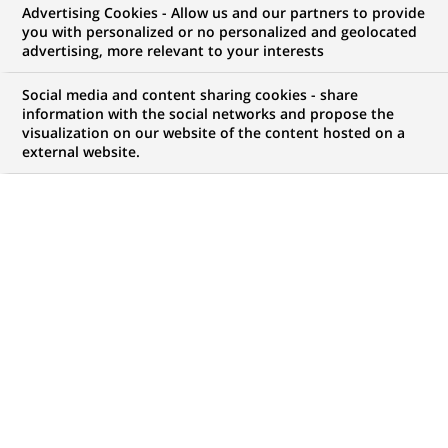
Advertising Cookies - Allow us and our partners to provide
COMMUNIQUÉ DE PRESSE
you with personalized or no personalized and geolocated
advertising, more relevant to your interests
Thierry Marais est nommé
Social media and content sharing cookies - share
responsable du secteur Banque
information with the social networks and propose the
visualization on our website of the content hosted on a
et Financements Spécialisés au
external website.
sein du Département Corporate
Finance de BNP PARIBAS