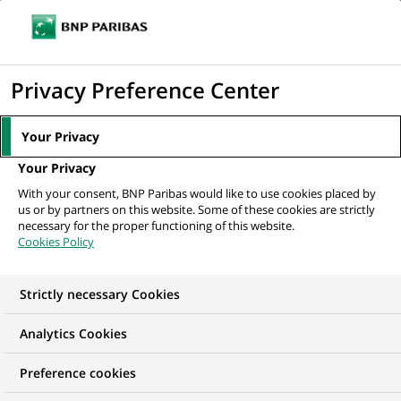
Ouvr
Cliquer
le
pour
men
de
Accueil
Mediaroom
Communiqués de presse
Thierry Marais est
afficher
Privacy Preference Center
navi
nommé responsable du secteur Banque et...
le
moteur
MEDIAROOM
Your Privacy
de
Communiqués de
Your Privacy
recherche
With your consent, BNP Paribas would like to use cookies placed by
presse
us or by partners on this website. Some of these cookies are strictly
necessary for the proper functioning of this website.
Cookies Policy
Retrouvez dans cet espace tous les communiqués de
presse de BNP Paribas
Strictly necessary Cookies
ACCUEIL
COMMUNIQUÉS DE PRESSE
LES ESSENTIELS
Analytics Cookies
Preference cookies