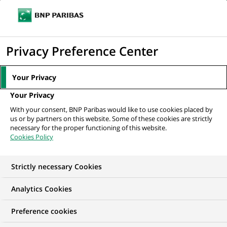
Ouvr
Cliquer
le
pour
men
de
Accueil
Mediaroom
Communiqués de presse
Succès pour l'opération
afficher
Privacy Preference Center
navi
« Entretien Immédiat »
le
moteur
MEDIAROOM
Your Privacy
de
Communiqués de
Your Privacy
recherche
With your consent, BNP Paribas would like to use cookies placed by
presse
us or by partners on this website. Some of these cookies are strictly
necessary for the proper functioning of this website.
Cookies Policy
Retrouvez dans cet espace tous les communiqués de
presse de BNP Paribas
Strictly necessary Cookies
ACCUEIL
COMMUNIQUÉS DE PRESSE
LES ESSENTIELS
Analytics Cookies
Preference cookies