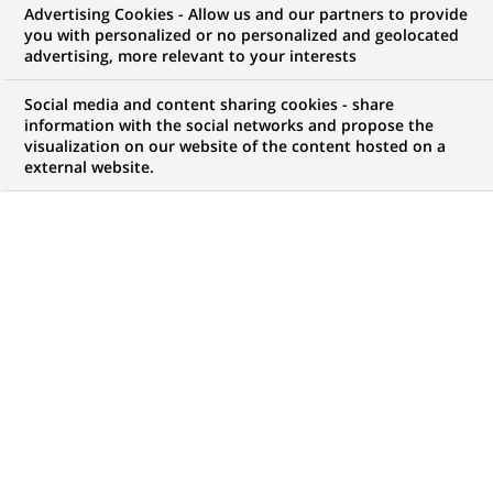
Advertising Cookies - Allow us and our partners to provide
INFORMATIONS FINANCIÈRES
COMMUNIQUÉ DE PRESSE
you with personalized or no personalized and geolocated
advertising, more relevant to your interests
Succès de l’introduction en
Social media and content sharing cookies - share
bourse de SBI Life
information with the social networks and propose the
visualization on our website of the content hosted on a
external website.
PUBLIÉ LE 05-10-2017
RETOUR AUX
COMMUNIQUÉS