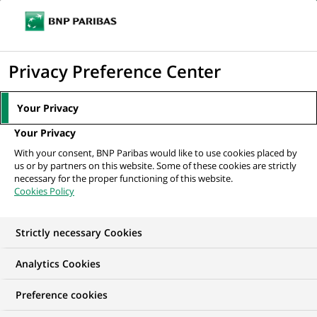
Ouvr
Cliquer
le
pour
men
de
Accueil
Mediaroom
Communiqués de presse
Succès de
afficher
Privacy Preference Center
navi
l’introduction en bourse de SBI Life
le
moteur
MEDIAROOM
Your Privacy
de
Communiqués de
Your Privacy
recherche
With your consent, BNP Paribas would like to use cookies placed by
presse
us or by partners on this website. Some of these cookies are strictly
necessary for the proper functioning of this website.
Cookies Policy
Retrouvez dans cet espace tous les communiqués de
presse de BNP Paribas
Strictly necessary Cookies
ACCUEIL
COMMUNIQUÉS DE PRESSE
LES ESSENTIELS
Analytics Cookies
Preference cookies