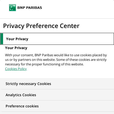
Ouvr
Cliquer
le
pour
men
de
Accueil
Mediaroom
Communiqués de presse
Première dans le
afficher
Privacy Preference Center
navi
secteur bancaire : AFAQ AFNOR Certification...
le
moteur
MEDIAROOM
Your Privacy
de
Communiqués de
Your Privacy
recherche
With your consent, BNP Paribas would like to use cookies placed by
presse
us or by partners on this website. Some of these cookies are strictly
necessary for the proper functioning of this website.
Cookies Policy
Retrouvez dans cet espace tous les communiqués de
presse de BNP Paribas
Strictly necessary Cookies
ACCUEIL
COMMUNIQUÉS DE PRESSE
LES ESSENTIELS
Analytics Cookies
Preference cookies