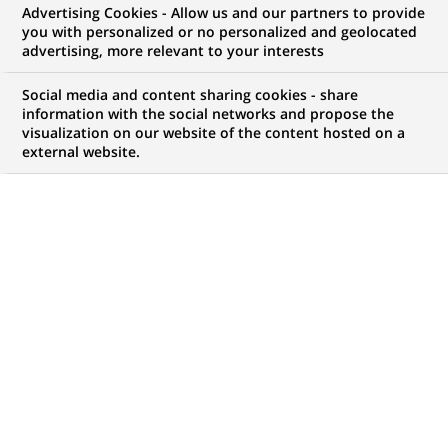
Advertising Cookies - Allow us and our partners to provide
COMMUNIQUÉ DE PRESSE
you with personalized or no personalized and geolocated
advertising, more relevant to your interests
Première dans le secteur
Social media and content sharing cookies - share
bancaire : AFAQ AFNOR
information with the social networks and propose the
visualization on our website of the content hosted on a
Certification délivre à BNP
external website.
Paribas le premier certificat
conjoint ISO/CEI 20000-1 et ISO
9001