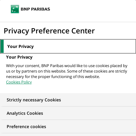
Ouvr
Cliquer
le
pour
men
de
Accueil
Mediaroom
Communiqués de presse
Ouvrez la porte d'une
afficher
Privacy Preference Center
navi
agence BNL et repartez en « Smart Revolution »
le
moteur
MEDIAROOM
Your Privacy
de
Communiqués de
Your Privacy
recherche
With your consent, BNP Paribas would like to use cookies placed by
presse
us or by partners on this website. Some of these cookies are strictly
necessary for the proper functioning of this website.
Cookies Policy
Retrouvez dans cet espace tous les communiqués de
presse de BNP Paribas
Strictly necessary Cookies
ACCUEIL
COMMUNIQUÉS DE PRESSE
LES ESSENTIELS
Analytics Cookies
Preference cookies