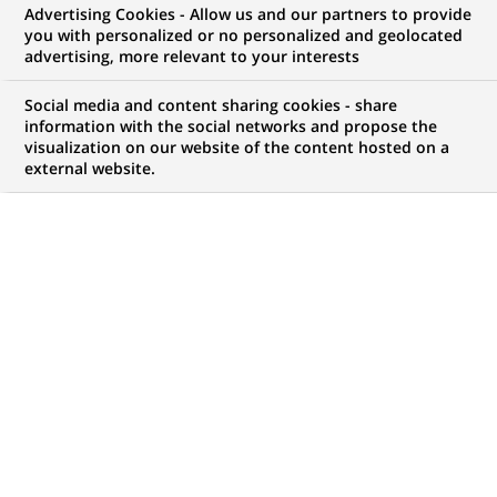
Advertising Cookies - Allow us and our partners to provide
GROUPE
COMMUNIQUÉ DE PRESSE
you with personalized or no personalized and geolocated
advertising, more relevant to your interests
Ouvrez la porte d'une agence BNL
Social media and content sharing cookies - share
et repartez en « Smart
information with the social networks and propose the
visualization on our website of the content hosted on a
Revolution »
external website.
PUBLIÉ LE 10-05-2010
RETOUR AUX