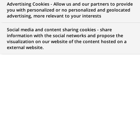
Advertising Cookies - Allow us and our partners to provide
COMMUNIQUÉ DE PRESSE
you with personalized or no personalized and geolocated
advertising, more relevant to your interests
NYFIX International et BNP
Social media and content sharing cookies - share
Paribas Securities Services
information with the social networks and propose the
visualization on our website of the content hosted on a
annoncent le lancement d'une
external website.
solution innovante de
règlement-livraison pour Euro
Millennium