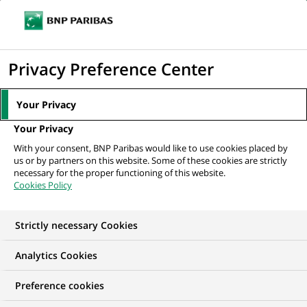
Ouvr
Cliquer
le
pour
men
de
Accueil
Mediaroom
Communiqués de presse
NYFIX International et
afficher
Privacy Preference Center
navi
BNP Paribas Securities Services annoncent...
le
moteur
MEDIAROOM
Your Privacy
de
Communiqués de
Your Privacy
recherche
With your consent, BNP Paribas would like to use cookies placed by
presse
us or by partners on this website. Some of these cookies are strictly
necessary for the proper functioning of this website.
Cookies Policy
Retrouvez dans cet espace tous les communiqués de
presse de BNP Paribas
Strictly necessary Cookies
ACCUEIL
COMMUNIQUÉS DE PRESSE
LES ESSENTIELS
Analytics Cookies
Preference cookies