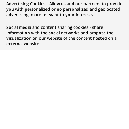
Advertising Cookies - Allow us and our partners to provide
GROUPE
COMMUNIQUÉ DE PRESSE
you with personalized or no personalized and geolocated
advertising, more relevant to your interests
Nouveaux moyens de paiement
Social media and content sharing cookies - share
et achat/vente en ligne : BNP
information with the social networks and propose the
visualization on our website of the content hosted on a
Paribas se mobilise auprès de ses
external website.
clients avec plus de 550 ateliers
pédagogiques "Parlons vrai"