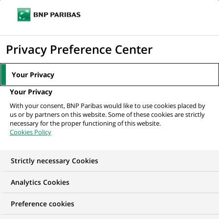
Ouvr
Cliquer
le
pour
men
de
Accueil
Mediaroom
Communiqués de presse
Nouveaux moyens de
afficher
Privacy Preference Center
navi
paiement et achat/vente en ligne : BNP Paribas...
le
moteur
MEDIAROOM
Your Privacy
de
Communiqués de
Your Privacy
recherche
With your consent, BNP Paribas would like to use cookies placed by
presse
us or by partners on this website. Some of these cookies are strictly
necessary for the proper functioning of this website.
Cookies Policy
Retrouvez dans cet espace tous les communiqués de
presse de BNP Paribas
Strictly necessary Cookies
ACCUEIL
COMMUNIQUÉS DE PRESSE
LES ESSENTIELS
Analytics Cookies
Preference cookies