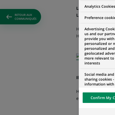
Analytics Cookie
Le Président est in
LCI
RETOUR AUX
Preference cooki
COMMUNIQUÉS
Horaires de passage
Advertising Cooki
us and our partn
Horaires de diffusio
provide you with
personalized or 
personalized and
geolocated advert
more relevant to
interests
Social media and
Il serat également
sharing cookies -
information with 
networks and pr
Horaires de diffusi
visualization on 
Confirm My C
et Lundi 11 septemb
of the content h
external website.