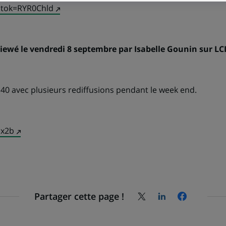
(Ce
lien
s'ouvre
dans
rviewé le vendredi 8 septembre par Isabelle Gounin sur LCI
un
nouvel
onglet)
h40 avec plusieurs rediffusions pendant le week end.
(Ce
lien
s'ouvre
dans
un
Partager cette page !
nouvel
Partagez
Partagez
Partagez
la
la
la
onglet)
page
page
page