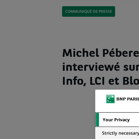
COMMUNIQUÉ DE PRESSE
Michel Péber
interviewé su
Info, LCI et B
Your Privacy
Strictly necessar